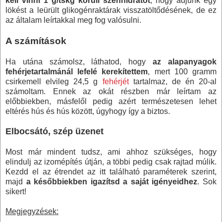
kell vinni 1 g/tskg körüli szénhidrátot
, hogy adjunk egy
lökést a leürült glikogénraktárak visszatöltődésének, de ez
az általam leírtakkal meg fog valósulni.
A számítások
Ha utána számolsz, láthatod, hogy
az alapanyagok
fehérjetartalmánál lefelé kerekítettem
, mert
100 gramm
csirkemell elvileg
24,5 g
fehérjét
tartalmaz, de én 20-al
számoltam. Ennek az okát részben már leírtam az
előbbiekben, másfelől pedig azért természetesen lehet
eltérés hús és hús között, úgyhogy így a biztos.
Elbocsátó, szép üzenet
Most már mindent tudsz, ami ahhoz szükséges, hogy
elindulj az izomépítés útján, a többi pedig csak rajtad múlik.
Kezdd el az étrendet az itt található paraméterek szerint,
majd
a későbbiekben igazítsd a saját igényeidhez
. Sok
sikert!
Megjegyzések: