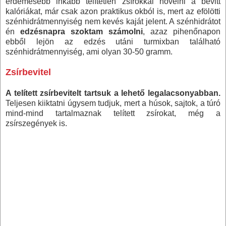
érdemesebb inkább telítetlen zsírokkal növelni a bevitt
kalóriákat, már csak azon praktikus okból is, mert az efölötti
szénhidrátmennyiség nem kevés kaját jelent. A szénhidrátot
én
edzésnapra szoktam számolni
, azaz pihenőnapon
ebből lejön az edzés utáni turmixban található
szénhidrátmennyiség, ami olyan 30-
50 gramm
.
Zsírbevitel
A telített zsírbevitelt tartsuk a lehető legalacsonyabban.
Teljesen kiiktatni úgysem tudjuk, mert a húsok, sajtok, a túró
mind-mind tartalmaznak telített zsírokat, még a
zsírszegények is.