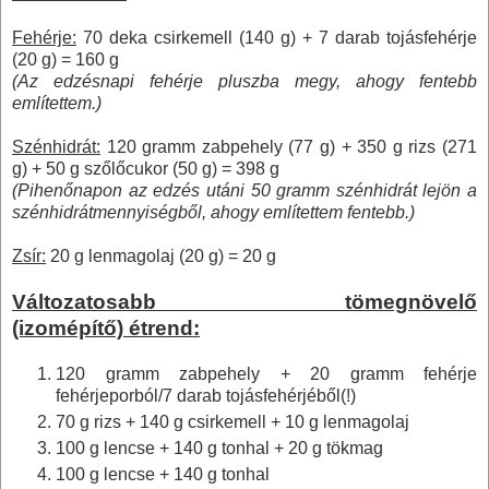
Fehérje:
70 deka csirkemell (
140 g
) + 7 darab tojásfehérje
(
20 g
) =
160 g
(Az edzésnapi fehérje pluszba megy, ahogy fentebb
említettem.)
Szénhidrát:
120 gramm
zabpehely (
77 g
) +
350 g
rizs (
271
g
) +
50 g
szőlőcukor (
50 g
) =
398 g
(Pihenőnapon az edzés utáni
50 gramm
szénhidrát lejön a
szénhidrátmennyiségből, ahogy említettem fentebb.)
Zsír:
20 g
lenmagolaj (
20 g
) =
20 g
Változatosabb
tömegnövelő
(izomépítő)
étrend:
120 gramm
zabpehely +
20 gramm
fehérje
fehérjeporból/7 darab tojásfehérjéből(!)
70 g
rizs +
140 g
csirkemell +
10 g
lenmagolaj
100 g
lencse +
140 g
tonhal +
20 g
tökmag
100 g
lencse +
140 g
tonhal