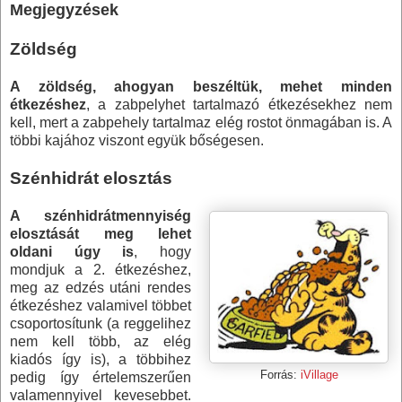
Megjegyzések
Zöldség
A zöldség, ahogyan beszéltük, mehet minden
étkezéshez
, a zabpelyhet tartalmazó étkezésekhez nem
kell, mert a zabpehely tartalmaz elég rostot önmagában is. A
többi kajához viszont együk bőségesen.
Szénhidrát elosztás
A szénhidrátmennyiség
elosztását
meg lehet
oldani úgy is
, hogy
mondjuk a 2. étkezéshez,
meg az edzés utáni rendes
étkezéshez valamivel többet
csoportosítunk (a reggelihez
nem kell több, az elég
kiadós így is), a többihez
Forrás:
iVillage
pedig így értelemszerűen
valamennyivel kevesebbet.