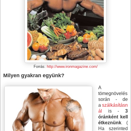
Forrás:
http://www.ironmagazine.com/
Milyen gyakran együnk?
A
tömegnövelés
során - de
a
szálkásításn
ál
is -
3
óránként kell
étkeznünk
(
.
Ha szerinted