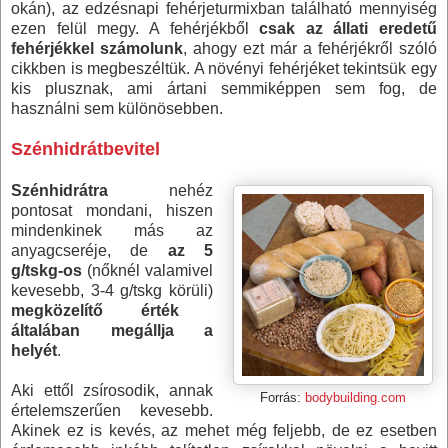
okán), az edzésnapi fehérjeturmixban található mennyiség
ezen felül megy. A fehérjékből
csak az állati eredetű
fehérjékkel számolunk
, ahogy ezt már a fehérjékről szóló
cikkben is megbeszéltük. A növényi fehérjéket tekintsük egy
kis plusznak, ami ártani semmiképpen sem fog, de
használni sem különösebben.
Szénhidrátbevitel
Szénhidrátra
nehéz
pontosat mondani, hiszen
mindenkinek más az
anyagcseréje, de
az 5
g/tskg-os
(nőknél valamivel
kevesebb, 3-4 g/tskg körüli)
megközelítő érték
általában megállja a
helyét
.
Aki ettől zsírosodik, annak
Forrás:
bodybuilding.com
értelemszerűen kevesebb.
Akinek ez is kevés, az mehet még feljebb, de ez esetben