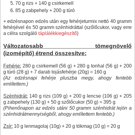
70 g
rizs +
140 g
csirkemell
85 g
zabpehely +
200 g
túró
+ edzésnapon edzés után egy fehérjeturmix nettó
40 gramm
fehérjével és
50 gramm
szénhidráttal (szőlőcukor, vagy erre
a célra szolgáló
táplálékkiegészítő
)
Változatosabb
tömegnövelő
(izomépítő)
étrend összesítve:
Fehérje:
280 g
csirkemell (
56 g
) +
280 g
tonhal (
56 g
) +
200
g
túró (
28 g
) + 7 darab tojásfehérje (20g) =
160 g
(Az edzésnapi fehérje pluszba megy, ahogy fentebb
említettem.)
Szénhidrát:
140 g
rizs (
109 g
) +
200 g
lencse (
106 g
) +
205
g
zabpehely (
130 g
) +
50 g
szőlőcukor (
50 g
) =
395 g
(Pihenőnapon az edzés utáni
50 gramm
szénhidrát lejön a
szénhidrátmennyiségből, ahogy említettem fentebb.)
Zsír:
10 g
lenmagolaj (10g) +
20 g
tökmag (
10 g
) =
20 g