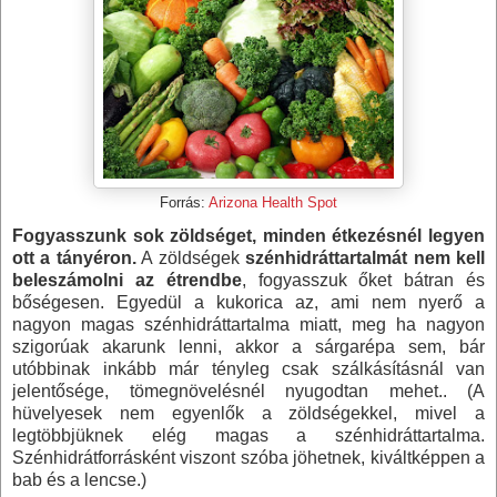
Forrás:
Arizona Health Spot
Fogyasszunk sok zöldséget, minden étkezésnél legyen
ott a tányéron.
A zöldségek
szénhidráttartalmát nem kell
beleszámolni az étrendbe
, fogyasszuk őket bátran és
bőségesen. Egyedül a kukorica az, ami nem nyerő a
nagyon magas szénhidráttartalma miatt, meg ha nagyon
szigorúak akarunk lenni, akkor a sárgarépa sem, bár
utóbbinak inkább már tényleg csak szálkásításnál van
jelentősége, tömegnövelésnél nyugodtan mehet.. (A
hüvelyesek nem egyenlők a zöldségekkel, mivel a
legtöbbjüknek elég magas a szénhidráttartalma.
Szénhidrátforrásként viszont szóba jöhetnek, kiváltképpen a
bab és a lencse.)