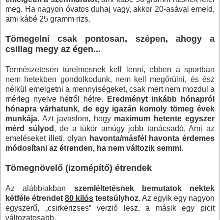
meg. Ha nagyon óvatos duhaj vagy, akkor 20-asával emeld,
ami kábé
25 gramm
rizs.
Tömegelni csak pontosan, szépen, ahogy a
csillag megy az égen...
Természetesen türelmesnek kell lenni, ebben a sportban
nem hetekben gondolkodunk, nem kell megőrülni, és ész
nélkül emelgetni a mennyiségeket, csak mert nem mozdul a
mérleg nyelve hétről hétre.
Eredményt inkább hónapról
hónapra várhatunk, de egy igazán komoly tömeg évek
munkája.
Azt javaslom, hogy
maximum hetente egyszer
mérd súlyod
, de a tükör amúgy jobb tanácsadó. Ami az
emeléseket illeti, olyan
havonta/másfél havonta érdemes
módosítani az étrenden, ha nem változik semmi
.
Tömegnövelő (izomépítő) étrendek
Az alábbiakban
szemléltetésnek bemutatok nektek
kétféle étrendet
80 kilós
testsúlyhoz
. Az egyik egy nagyon
egyszerű, „csirkerizses” verzió lesz, a másik egy picit
változatosabb.