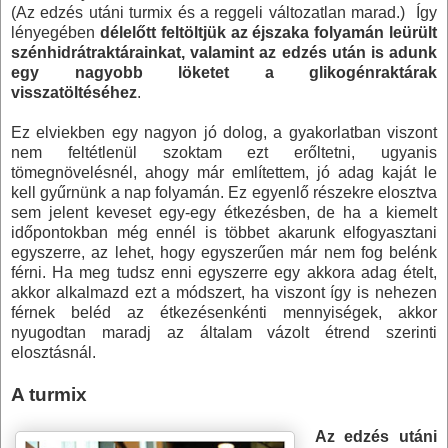
(Az edzés utáni turmix és a reggeli változatlan marad.) Így
lényegében
délelőtt feltöltjük az éjszaka folyamán leürült
szénhidrátraktárainkat, valamint az edzés után is adunk
egy nagyobb löketet a glikogénraktárak
visszatöltéséhez
.
Ez elviekben egy nagyon jó dolog, a gyakorlatban viszont
nem feltétlenül szoktam ezt erőltetni, ugyanis
tömegnövelésnél, ahogy már említettem, jó adag kaját le
kell gyűrnünk a nap folyamán. Ez egyenlő részekre elosztva
sem jelent keveset egy-egy étkezésben, de ha a kiemelt
időpontokban még ennél is többet akarunk elfogyasztani
egyszerre, az lehet, hogy egyszerűen már nem fog belénk
férni. Ha meg tudsz enni egyszerre egy akkora adag ételt,
akkor alkalmazd ezt a módszert, ha viszont így is nehezen
férnek beléd az étkezésenkénti mennyiségek, akkor
nyugodtan maradj az általam vázolt étrend szerinti
elosztásnál.
A turmix
Az edzés utáni