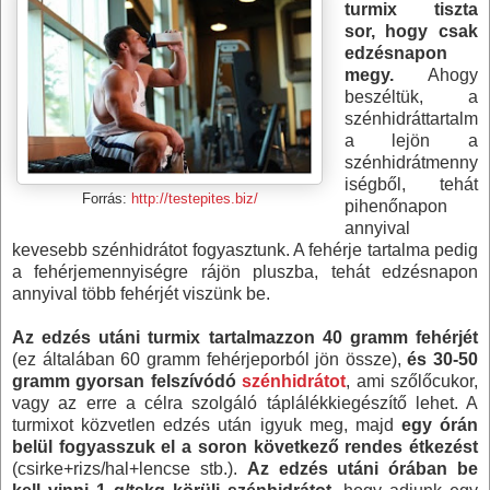
turmix tiszta
sor, hogy csak
edzésnapon
megy.
Ahogy
beszéltük, a
szénhidráttartalm
a lejön a
szénhidrátmenny
iségből, tehát
Forrás:
http://testepites.biz/
pihenőnapon
annyival
kevesebb szénhidrátot fogyasztunk. A fehérje tartalma pedig
a fehérjemennyiségre rájön pluszba, tehát edzésnapon
annyival több fehérjét viszünk be.
Az edzés utáni turmix tartalmazzon
40 gramm
fehérjét
(ez általában
60 gramm
fehérjeporból jön össze),
és 30-
50
gramm
gyorsan felszívódó
szénhidrátot
, ami szőlőcukor,
vagy az erre a célra szolgáló táplálékkiegészítő lehet. A
turmixot közvetlen edzés után igyuk meg, majd
egy órán
belül fogyasszuk el a soron következő rendes étkezést
(csirke+rizs/hal+lencse stb.).
Az edzés utáni órában be