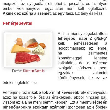
megszól, az nyugodtan elmehet a picsába, és az ilyen
ember véleményével egyáltalán nem kell foglalkozni.
Akinek ez szúrja a szemét, az egy fasz.
Ez tény és kész.
Fehérjebevitel
Ami a mennyiségeket illeti,
fehérjéből napi 2 g/tskg*
kell
. Természetesen a
legoptimálisabb az lenne,
ha zsírmentes
izomtömeggel lehetne
kalkulálni, de a mérésre
szolgáló módszerek nem
Forrás:
Diets in Details
egzaktak, valamint
körülményesek, de ez az
érték megfelelő lesz.
Fehérjénél az
inkább több mint kevesebb
elv érvényesül,
azaz ha kicsit fölé lősz az értékeknek, abból nincsen baj,
viszont ez alá ne menj semmiképpen. Ezt a mennyiséget én
pihenőnapokra szoktam számolni
(pontosan az előbbiek