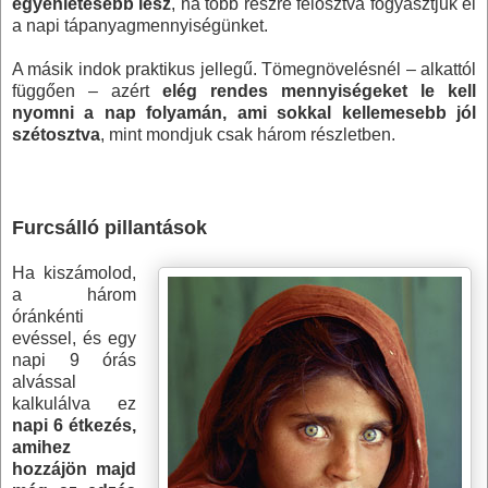
egyenletesebb lesz
, ha több részre felosztva fogyasztjuk el
a napi tápanyagmennyiségünket.
A másik indok praktikus jellegű. Tömegnövelésnél – alkattól
függően – azért
elég rendes mennyiségeket le kell
nyomni a nap folyamán, ami sokkal kellemesebb jól
szétosztva
, mint mondjuk csak három részletben.
Furcsálló pillantások
Ha kiszámolod,
a három
óránkénti
evéssel, és egy
napi 9 órás
alvással
kalkulálva ez
napi 6 étkezés,
amihez
hozzájön majd