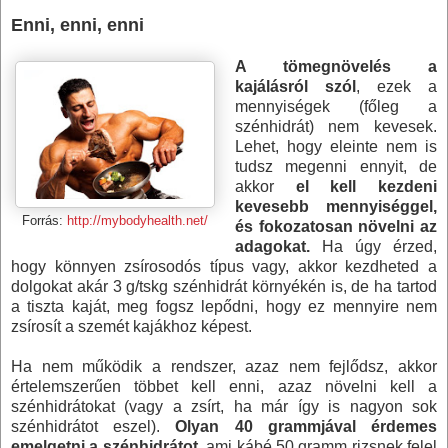
Enni, enni, enni
A tömegnövelés a
kajálásról szól
, ezek a
mennyiségek (főleg a
szénhidrát) nem kevesek.
Lehet, hogy eleinte nem is
tudsz megenni ennyit, de
akkor
el kell kezdeni
kevesebb mennyiséggel,
Forrás:
http://mybodyhealth.net/
és fokozatosan növelni az
adagokat.
Ha úgy érzed,
hogy könnyen zsírosodós típus vagy, akkor kezdheted a
dolgokat akár 3 g/tskg szénhidrát környékén is, de ha tartod
a tiszta kaját, meg fogsz lepődni, hogy ez mennyire nem
zsírosít a szemét kajákhoz képest.
Ha nem működik a rendszer, azaz nem fejlődsz, akkor
értelemszerűen többet kell enni, azaz növelni kell a
szénhidrátokat (vagy a zsírt, ha már így is nagyon sok
szénhidrátot eszel).
Olyan 40 grammjával érdemes
emelgetni a szénhidrátot
, ami kábé
50 gramm
rizsnek felel