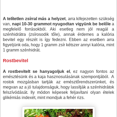
A telítetlen zsírral más a helyzet
, arra kifejezetten szükség
van,
napi 10-30 grammot nyugodtan vigyünk be belőle
a
megfelelő forrásokból. Aki esetleg nem jól reagál a
szénhidrátra (zsírosodik tőle), annak érdemes a kalória
bevitel egy részét is így fedezni. Ebben az esetben arra
figyeljünk oda, hogy
1 gramm
zsír kétszer annyi kalória, mint
1 gramm
szénhidrát.
Rostbevitel
A rostbevitelt se hanyagoljuk el
, ez nagyon fontos az
emésztésünk és a kaja hasznosulásának szempontjából. A
rostok mozgásban tartják az emésztőrendszerünket, és
megvan az a jó tulajdonságuk, hogy lassítják a szénhidrátok
felszívódását. Ily módon képesek feljavítani olyan ételek
glikémiás indexét, mint mondjuk a fehér rizs.