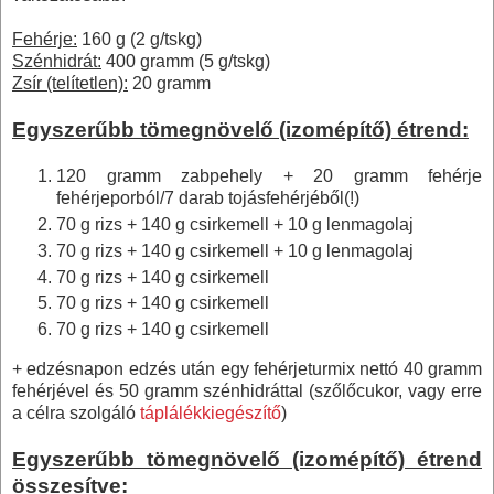
Fehérje:
160 g
(2 g/tskg)
Szénhidrát:
400 gramm
(5 g/tskg)
Zsír (telítetlen):
20 gramm
Egyszerűbb tömegnövelő (izomépítő) étrend:
120 gramm
zabpehely +
20 gramm
fehérje
fehérjeporból/7 darab tojásfehérjéből(!)
70 g
rizs +
140 g
csirkemell +
10 g
lenmagolaj
70 g
rizs +
140 g
csirkemell +
10 g
lenmagolaj
70 g
rizs +
140 g
csirkemell
70 g
rizs +
140 g
csirkemell
70 g
rizs +
140 g
csirkemell
+ edzésnapon edzés után egy fehérjeturmix nettó
40 gramm
fehérjével és
50 gramm
szénhidráttal (szőlőcukor, vagy erre
a célra szolgáló
táplálékkiegészítő
)
Egyszerűbb tömegnövelő (izomépítő) étrend
összesítve: