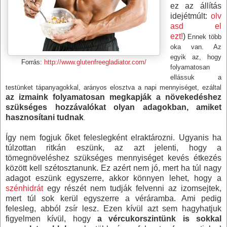
ez az állítás
idejétmúlt:
olv
asd el
ezt!
)
Ennek több
oka van. Az
egyik az, hogy
Forrás:
http://www.glutenfreegladiator.com/
folyamatosan
ellássuk a
testünket tápanyagokkal, arányos elosztva a napi mennyiséget, ezáltal
az izmaink folyamatosan megkapják a növekedéshez
szükséges hozzávalókat olyan adagokban, amiket
hasznosítani tudnak
.
Így nem fogjuk őket feleslegként elraktározni. Ugyanis ha
túlzottan ritkán eszünk, az azt jelenti, hogy a
tömegnöveléshez szükséges mennyiséget kevés étkezés
között kell szétosztanunk. Ez azért nem jó, mert ha túl nagy
adagot eszünk egyszerre, akkor könnyen lehet, hogy a
szénhidrát
egy részét nem tudják felvenni az izomsejtek,
mert túl sok kerül egyszerre a véráramba. Ami pedig
felesleg, abból zsír lesz. Ezen kívül azt sem hagyhatjuk
figyelmen kívül, hogy
a vércukorszintünk is sokkal