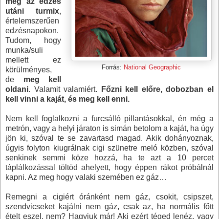
még az edzés
utáni turmix
,
értelemszerűen
edzésnapokon.
Tudom, hogy
munka/suli
mellett ez
Forrás:
National Geographic
körülményes,
de
meg kell
oldani
. Valamit valamiért.
Főzni kell előre, dobozban el
kell vinni a kaját, és meg kell enni.
Nem kell foglalkozni a furcsálló pillantásokkal, én még a
metrón, vagy a helyi járaton is simán betolom a kaját, ha úgy
jön ki, szóval te se zavartasd magad. Akik dohányoznak,
úgyis folyton kiugrálnak cigi szünetre meló közben, szóval
senkinek semmi köze hozzá, ha te azt a 10 percet
táplálkozással töltöd ahelyett, hogy éppen rákot próbálnál
kapni. Az meg hogy valaki szemében ez gáz…
Remegni a cigiért óránként nem gáz, csokit, csipszet,
szendvicseket kajálni nem gáz, csak az, ha normális főtt
ételt eszel, nem? Hagyjuk már! Aki ezért téged lenéz, vagy