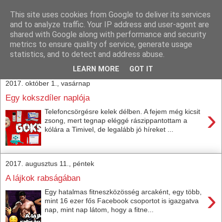
This site uses cookies from Google to deliver its services
Train With Brain
and to analyze traffic. Your IP address and user-agent are
shared with Google along with performance and security
metrics to ensure quality of service, generate usage
Agyból és izomból.
statistics, and to detect and address abuse.
LEARN MORE
GOT IT
2017. október 1., vasárnap
Egy kokszdíler naplója
›
Telefoncsörgésre kelek délben. A fejem még kicsit
zsong, mert tegnap eléggé rászippantottam a
kólára a Timivel, de legalább jó híreket ...
2017. augusztus 11., péntek
A lájkok rabságában
›
Egy hatalmas fitneszközösség arcaként, egy több,
mint 16 ezer fős Facebook csoportot is igazgatva
nap, mint nap látom, hogy a fitne...