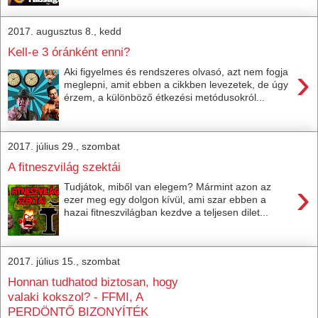
2017. augusztus 8., kedd
Kell-e 3 óránként enni?
›
Aki figyelmes és rendszeres olvasó, azt nem fogja
meglepni, amit ebben a cikkben levezetek, de úgy
érzem, a különböző étkezési metódusokról...
2017. július 29., szombat
A fitneszvilág szektái
›
Tudjátok, miből van elegem? Mármint azon az
ezer meg egy dolgon kívül, ami szar ebben a
hazai fitneszvilágban kezdve a teljesen dilet...
2017. július 15., szombat
Honnan tudhatod biztosan, hogy
valaki kokszol? - FFMI, A
PERDÖNTŐ BIZONYÍTÉK