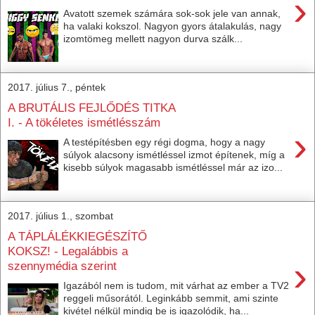
›
Avatott szemek számára sok-sok jele van annak,
ha valaki kokszol. Nagyon gyors átalakulás, nagy
izomtömeg mellett nagyon durva szálk...
2017. július 7., péntek
A BRUTÁLIS FEJLŐDÉS TITKA
I. - A tökéletes ismétlésszám
›
A testépítésben egy régi dogma, hogy a nagy
súlyok alacsony ismétléssel izmot építenek, míg a
kisebb súlyok magasabb ismétléssel már az izo...
2017. július 1., szombat
A TÁPLÁLÉKKIEGÉSZÍTŐ
KOKSZ! - Legalábbis a
›
szennymédia szerint
Igazából nem is tudom, mit várhat az ember a TV2
reggeli műsorától. Leginkább semmit, ami szinte
kivétel nélkül mindig be is igazolódik, ha...