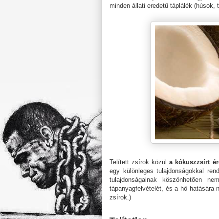
minden állati eredetű táplálék (húsok, 
Telített zsírok közül
a kókuszzsírt 
egy különleges tulajdonságokkal rende
tulajdonságainak köszönhetően nem
tápanyagfelvételét, és a hő hatására
zsírok.)