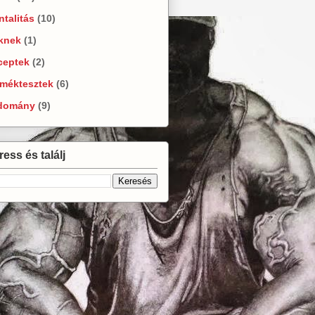
talitás
(10)
knek
(1)
ceptek
(2)
rméktesztek
(6)
domány
(9)
ess és találj