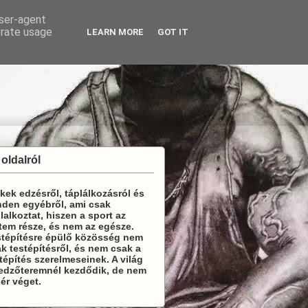
user-agent
erate usage
LEARN MORE
GOT IT
 oldalról
kek edzésről, táplálkozásról és
den egyébről, ami csak
lalkoztat, hiszen a sport az
tem része, és nem az egésze.
stépítésre épülő közösség nem
k testépítésről, és nem csak a
tépítés szerelmeseinek. A világ
 edzőteremnél kezdődik, de nem
 ér véget.