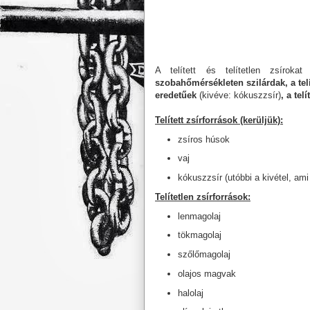
A telített és telítetlen zsírok
szobahőmérsékleten szilárdak, a tel
eredetűek
(kivéve: kókuszzsír)
, a te
Telített zsírforrások (kerüljük):
zsíros húsok
vaj
kókuszzsír (utóbbi a kivétel, ami
Telítetlen zsírforrások:
lenmagolaj
tökmagolaj
szőlőmagolaj
olajos magvak
halolaj