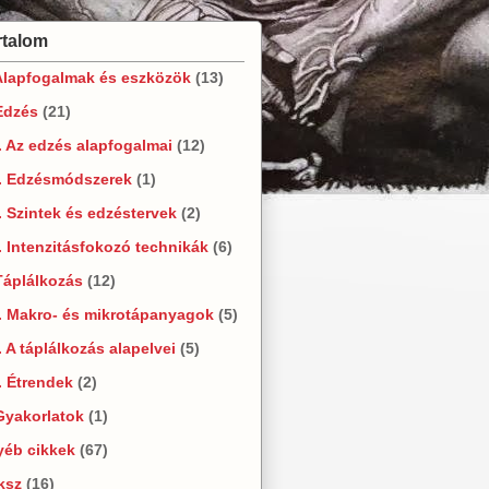
rtalom
Alapfogalmak és eszközök
(13)
Edzés
(21)
. Az edzés alapfogalmai
(12)
2. Edzésmódszerek
(1)
. Szintek és edzéstervek
(2)
. Intenzitásfokozó technikák
(6)
Táplálkozás
(12)
. Makro- és mikrotápanyagok
(5)
. A táplálkozás alapelvei
(5)
. Étrendek
(2)
Gyakorlatok
(1)
yéb cikkek
(67)
ksz
(16)