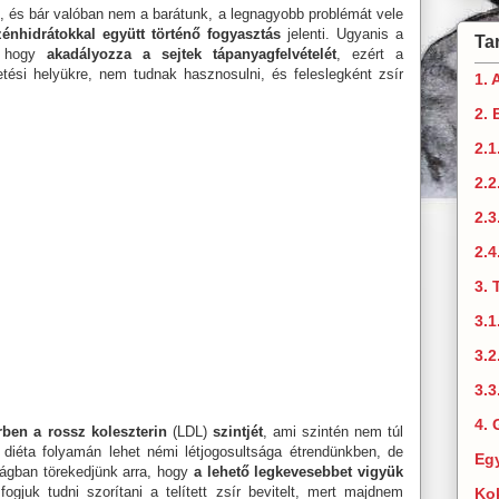
i, és bár valóban nem a barátunk, a legnagyobb problémát vele
énhidrátokkal együtt történő fogyasztás
jelenti. Ugyanis a
Ta
a, hogy
akadályozza a sejtek tápanyagfelvételét
, ezért a
etési helyükre, nem tudnak hasznosulni, és feleslegként zsír
1. 
2. 
2.1
2.
2.3
2.4
3. 
3.1
3.2
3.3
4. 
rben a rossz koleszterin
(LDL)
szintjét
, ami szintén nem túl
n diéta folyamán lehet némi létjogosultsága étrendünkben, de
Eg
ságban törekedjünk arra, hogy
a lehető legkevesebbet vigyük
ogjuk tudni szorítani a telített zsír bevitelt, mert majdnem
Ko