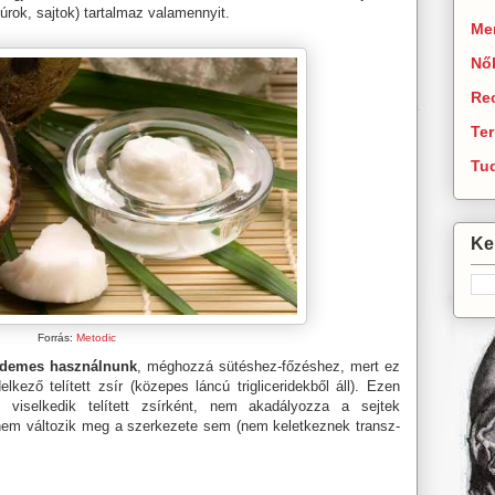
túrok, sajtok) tartalmaz valamennyit.
Men
Nő
Re
Te
Tu
Ker
Forrás:
Metodic
érdemes használnunk
, méghozzá sütéshez-főzéshez, mert ez
lkező telített zsír (közepes láncú trigliceridekből áll). Ezen
 viselkedik telített zsírként, nem akadályozza a sejtek
 nem változik meg a szerkezete sem (nem keletkeznek transz-