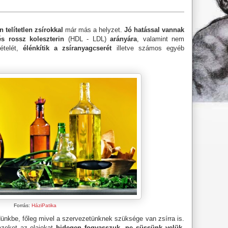
 telítetlen zsírokkal
már más a helyzet.
Jó hatással vannak
és rossz koleszterin
(HDL - LDL)
arányára
, valamint nem
ételét,
élénkítik a zsíranyagcserét
illetve számos egyéb
Forrás:
HáziPatika
ünkbe, főleg mivel a szervezetünknek szüksége van zsírra is.
ezeket az olajokat
hidegen fogyasszuk, ne süssünk velük
,