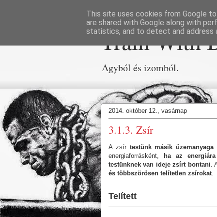
This site uses cookies from Google to 
are shared with Google along with per
Train With 
statistics, and to detect and address 
Agyból és izomból.
2014. október 12., vasárnap
3.1.3. Zsír
A zsír
testünk másik üzemanyaga
energiaforrásként,
ha az energiár
testünknek van ideje zsírt bontani
. 
és többszörösen telítetlen zsírokat
.
Telített