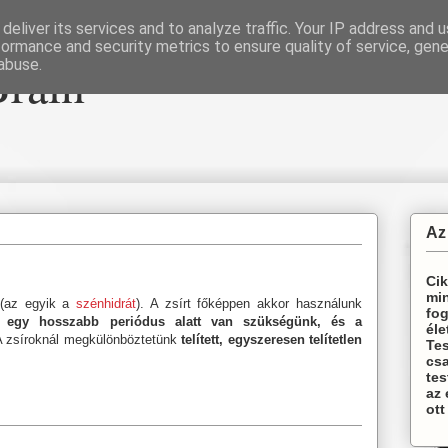
deliver its services and to analyze traffic. Your IP address and 
formance and security metrics to ensure quality of service, gen
Brain
abuse.
Az
Cik
min
(az egyik a
szénhidrát
). A zsírt főképpen akkor használunk
fog
a egy hosszabb periódus alatt van szükségünk, és a
éle
A zsíroknál megkülönböztetünk
telített, egyszeresen telítetlen
Te
csa
tes
az
ott