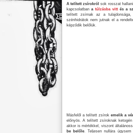
A telített zsírokról
sok rosszat hallan
kapcsolatban
a
túlzásba vitt
és a sz
telített zsírnak az a tulajdonság
szénhidrátok nem jutnak el a rendelt
képződik belőlük.
Másfelől a telített zsírok
emelik a vé
előnyös. A telített zsíroknak ketogé
akkor is mértékkel, viszont általános
be belőle
. Teljesen nullára úgysem f