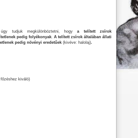
at úgy tudjuk megkülönböztetni, hogy
a telített zsírok
ítetlenek pedig folyékonyak
.
A telített zsírok általában állati
lítetlenek pedig növényi eredetűek
(kivéve: halolaj)
.
 főzéshez kiváló)