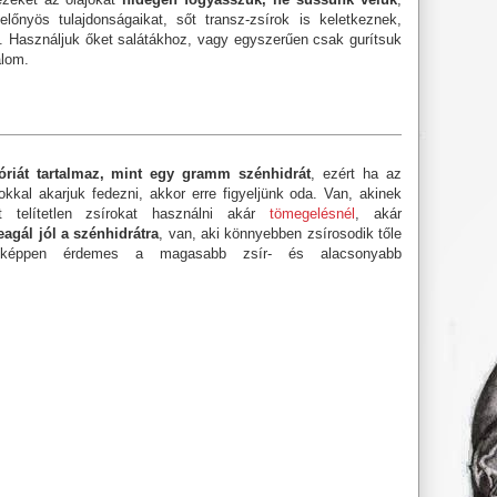
előnyös tulajdonságaikat, sőt transz-zsírok is keletkeznek,
. Használjuk őket salátákhoz, vagy egyszerűen csak gurítsuk
álom.
óriát tartalmaz, mint egy gramm szénhidrát
, ezért ha az
kkal akarjuk fedezni, akkor erre figyeljünk oda. Van, akinek
t telítetlen zsírokat használni akár
tömegelésnél
, akár
agál jól a szénhidrátra
, van, aki könnyebben zsírosodik tőle
indenképpen érdemes a magasabb zsír- és alacsonyabb