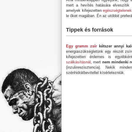
mert a hevítés hatására elveszítik 
amelyek kifejezetten
egészségtelenek
le őket magában. Én az utóbbit prefer
Tippek és források
Egy gramm zsír
kétszer annyi kal
energiaszükségletünk egy részét zsíro
kifejezetten érdemes is egyébkén
szálkásításnál
, mert
nem mindenki re
(inzulinrezisztencia). Nekik m
szénhidrátbevitellel kísérletezniük.