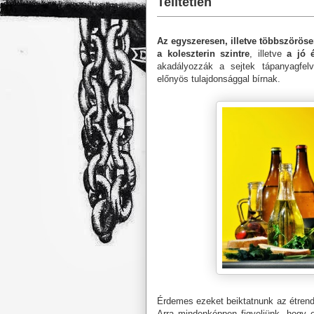
Telítetlen
Az egyszeresen, illetve többszörösen
a koleszterin szintre
, illetve
a jó 
akadályozzák a sejtek tápanyagfelv
előnyös tulajdonsággal bírnak.
Érdemes ezeket beiktatnunk az étrend
Arra mindenképpen figyeljünk, hogy 