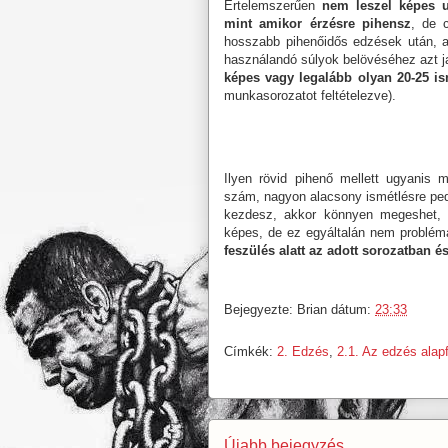
Értelemszerűen
nem leszel képes 
mint amikor érzésre pihensz
, de 
hosszabb pihenőidős edzések után, a
használandó súlyok belövéséhez azt 
képes vagy legalább olyan 20-25 i
munkasorozatot feltételezve).
Ilyen rövid pihenő mellett ugyanis
szám, nagyon alacsony ismétlésre pe
kezdesz, akkor könnyen megeshet, 
képes, de ez egyáltalán nem problé
feszülés alatt az adott sorozatban és
Bejegyezte:
Brian
dátum:
23:33
Címkék:
2. Edzés
,
2.1. Az edzés alap
Újabb bejegyzés