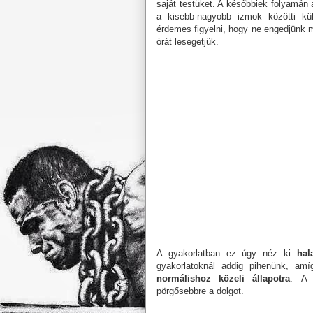
saját testüket. A későbbiek folyamán 
a kisebb-nagyobb izmok közötti kü
érdemes figyelni, hogy ne engedjünk 
órát lesegetjük.
A gyakorlatban ez úgy néz ki
hal
gyakorlatoknál addig pihenünk, a
normálishoz közeli állapotra
. A 
pörgősebbre a dolgot.