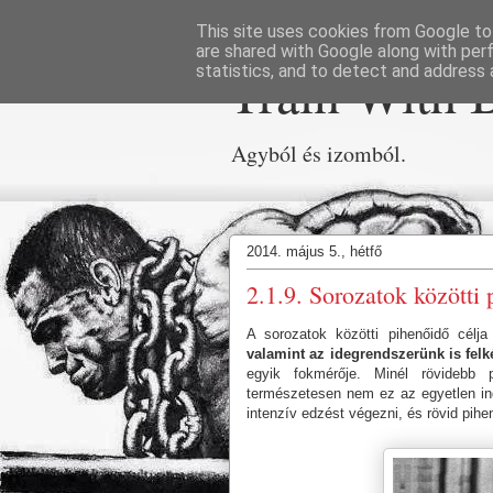
This site uses cookies from Google to 
are shared with Google along with per
Train With 
statistics, and to detect and address 
Agyból és izomból.
2014. május 5., hétfő
2.1.9. Sorozatok közötti
A sorozatok közötti pihenőidő célj
valamint az idegrendszerünk is fel
egyik fokmérője. Minél rövidebb 
természetesen nem ez az egyetlen ind
intenzív edzést végezni, és rövid pihe