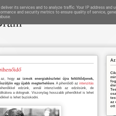
deliver its services and to analyze traffic. Your IP address and 
formance and security metrics to ensure quality of service, gen
Brain
abuse.
Az
 pihenőidő
Cik
min
a az, hogy
az izmok energiakészletei újra feltöltődjenek,
fog
készüljön egy újabb megterhelésre
. A pihenőidő az
intenzitás
éle
pihenőkkel edzünk, annál intenzívebb az edzésünk, de
Te
ikátora a dolognak. Viszonylag hosszabb pihenőkkel is lehet
csa
nőkkel is lehet buziskodni.
tes
az
ott