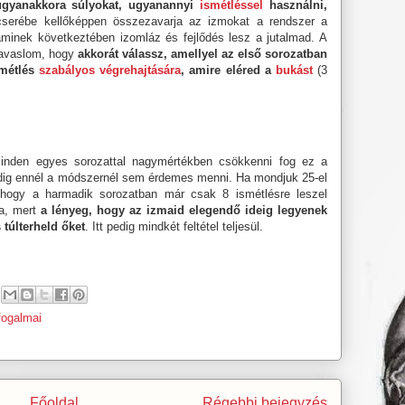
ugyanakkora súlyokat, ugyanannyi
ismétléssel
használni,
cserébe kellőképpen összezavarja az izmokat a rendszer a
minek következtében izomláz és fejlődés lesz a jutalmad. A
javaslom, hogy
akkorát válassz, amellyel az első sorozatban
smétlés
szabályos végrehajtására
, amire eléred a
bukást
(3
 minden egyes sorozattal nagymértékben csökkenni fog ez a
dig ennél a módszernél sem érdemes menni. Ha mondjuk 25-el
hogy a harmadik sorozatban már csak 8 ismétlésre leszel
ma, mert
a lényeg, hogy az izmaid elegendő ideig legyenek
 túlterheld őket
. Itt pedig mindkét feltétel teljesül.
fogalmai
Főoldal
Régebbi bejegyzés