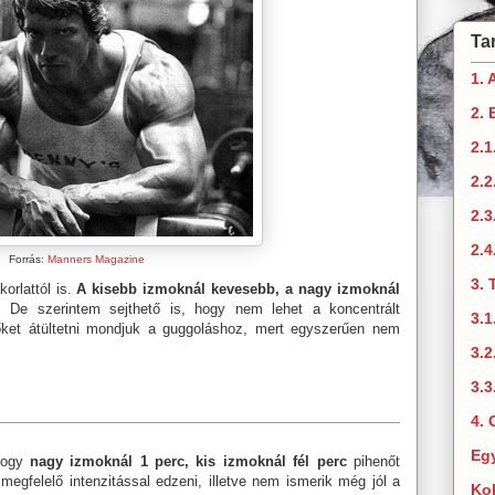
Ta
1. 
2. 
2.1
2.
2.3
2.4
Forrás:
Manners Magazine
3. 
orlattól is.
A kisebb izmoknál kevesebb, a nagy izmoknál
.
De szerintem sejthető is, hogy nem lehet a koncentrált
3.1
őket átültetni mondjuk a guggoláshoz, mert egyszerűen nem
3.2
3.3
4. 
Eg
hogy
nagy izmoknál 1 perc, kis izmoknál fél perc
pihenőt
egfelelő intenzitással edzeni, illetve nem ismerik még jól a
Ko