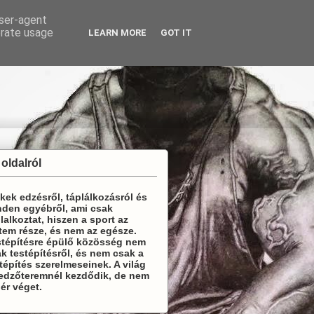
user-agent
erate usage
LEARN MORE
GOT IT
 oldalról
kek edzésről, táplálkozásról és
den egyébről, ami csak
lalkoztat, hiszen a sport az
tem része, és nem az egésze.
stépítésre épülő közösség nem
k testépítésről, és nem csak a
tépítés szerelmeseinek. A világ
 edzőteremnél kezdődik, de nem
 ér véget.