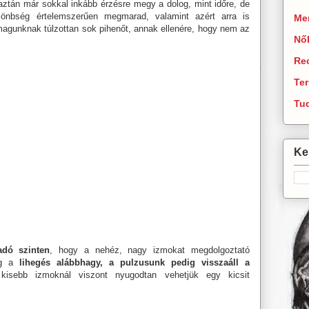
aztán már sokkal inkább érzésre megy a dolog, mint időre, de
lönbség értelemszerűen megmarad, valamint azért arra is
Men
magunknak túlzottan sok pihenőt, annak ellenére, hogy nem az
Nő
Re
Te
Tu
Ker
adó szinten
, hogy a nehéz, nagy izmokat megdolgoztató
míg a
lihegés alábbhagy, a pulzusunk pedig visszaáll a
kisebb izmoknál viszont nyugodtan vehetjük egy kicsit