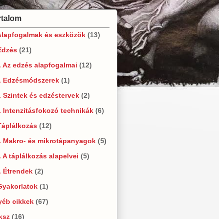
rtalom
Alapfogalmak és eszközök
(13)
Edzés
(21)
. Az edzés alapfogalmai
(12)
2. Edzésmódszerek
(1)
. Szintek és edzéstervek
(2)
. Intenzitásfokozó technikák
(6)
Táplálkozás
(12)
. Makro- és mikrotápanyagok
(5)
. A táplálkozás alapelvei
(5)
. Étrendek
(2)
Gyakorlatok
(1)
yéb cikkek
(67)
ksz
(16)