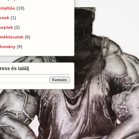
talitás
(10)
knek
(1)
ceptek
(2)
rméktesztek
(6)
domány
(9)
ess és találj