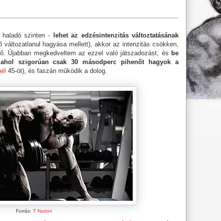
haladó szinten -
lehet az edzésintenzitás változtatásának
ő változatlanul hagyása mellett), akkor az intenzitás csökken,
 nő. Újabban megkedveltem az ezzel való játszadozást, és
be
 ahol szigorúan
csak 30 másodperc pihenőt hagyok a
él
45-öt), és faszán működik a dolog.
Forrás:
T Nation