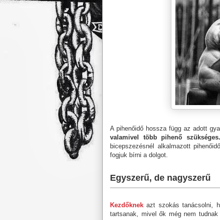
A pihenőidő hossza függ az adott gyak
valamivel több pihenő szükséges
bicepszezésnél alkalmazott pihenőid
fogjuk bírni a dolgot.
Egyszerű, de nagyszerű
Kezdőknek
azt szokás tanácsolni, 
tartsanak, mivel ők még nem tudnak m