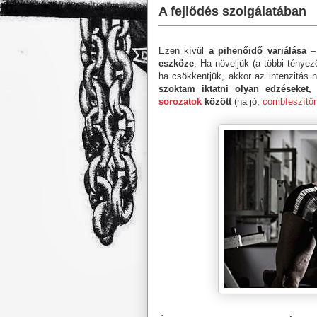
A fejlődés szolgálatában
Ezen kívül
a pihenőidő variálása
– 
eszköze
. Ha növeljük (a többi tényez
ha csökkentjük, akkor az intenzitás
szoktam iktatni olyan edzéseket,
sorozatok
között
(na jó,
combfeszítőn