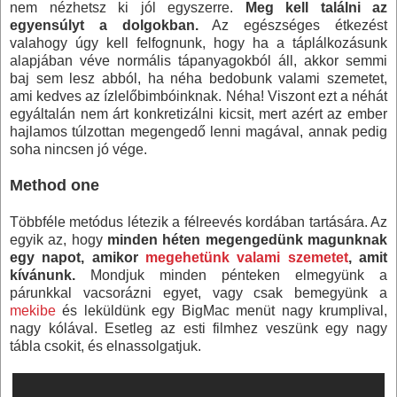
nem nézhetsz ki jól egyszerre.
Meg kell találni az
egyensúlyt a dolgokban.
Az egészséges étkezést
valahogy úgy kell felfognunk, hogy ha a táplálkozásunk
alapjában véve normális tápanyagokból áll, akkor semmi
baj sem lesz abból, ha néha bedobunk valami szemetet,
ami kedves az ízlelőbimbóinknak. Néha! Viszont ezt a néhát
egyáltalán nem árt konkretizálni kicsit, mert azért az ember
hajlamos túlzottan megengedő lenni magával, annak pedig
soha nincsen jó vége.
Method one
Többféle metódus létezik a félreevés kordában tartására. Az
egyik az, hogy
minden héten megengedünk magunknak
egy napot, amikor
megehetünk valami szemetet
, amit
kívánunk.
Mondjuk minden pénteken elmegyünk a
párunkkal vacsorázni egyet, vagy csak bemegyünk a
mekibe
és leküldünk egy BigMac menüt nagy krumplival,
nagy kólával. Esetleg az esti filmhez veszünk egy nagy
tábla csokit, és elnassolgatjuk.