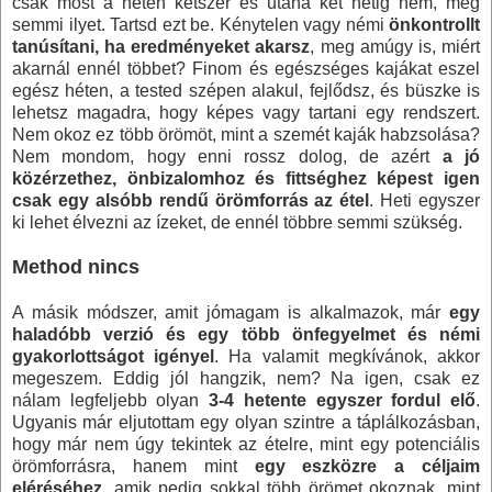
csak most a héten kétszer és utána két hétig nem, meg
semmi ilyet. Tartsd ezt be. Kénytelen vagy némi
önkontrollt
tanúsítani, ha eredményeket akarsz
, meg amúgy is, miért
akarnál ennél többet? Finom és egészséges kajákat eszel
egész héten, a tested szépen alakul, fejlődsz, és büszke is
lehetsz magadra, hogy képes vagy tartani egy rendszert.
Nem okoz ez több örömöt, mint a szemét kaják habzsolása?
Nem mondom, hogy enni rossz dolog, de azért
a jó
közérzethez, önbizalomhoz és fittséghez képest igen
csak egy alsóbb rendű örömforrás az étel
. Heti egyszer
ki lehet élvezni az ízeket, de ennél többre semmi szükség.
Method nincs
A másik módszer, amit jómagam is alkalmazok, már
egy
haladóbb verzió és egy több önfegyelmet és némi
gyakorlottságot igényel
. Ha valamit megkívánok, akkor
megeszem. Eddig jól hangzik, nem? Na igen, csak ez
nálam legfeljebb olyan
3-4 hetente egyszer fordul elő
.
Ugyanis már eljutottam egy olyan szintre a táplálkozásban,
hogy már nem úgy tekintek az ételre, mint egy potenciális
örömforrásra, hanem mint
egy eszközre a céljaim
eléréséhez
, amik pedig sokkal több örömet okoznak, mint