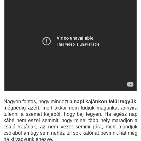
Nagyon fontos, hogy mindezt
a napi kajánkon felül tegyük
,
mégpedig azért, mert akkor nem tudjuk magunkat annyira
túlenni a szemét kajából, hogy baj legyen. Ha egész nap
kábé nem eszel semmit, hogy minél több hely maradjon a
csaló kajának, az nem vezet semmi jóra, mert mondjuk
csokiból amúgy sem nehéz túl sok kalóriát bevinni, hát még
ha ki vagyunk éhezve.