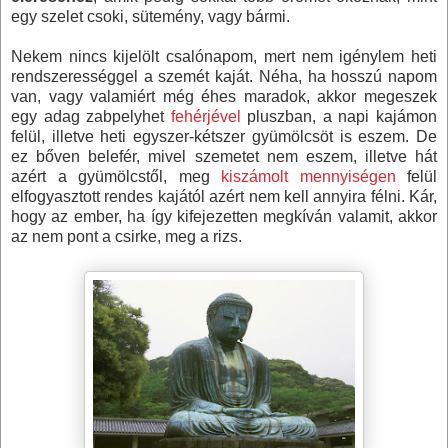
egy szelet csoki, sütemény, vagy bármi.
Nekem nincs kijelölt csalónapom, mert nem igénylem heti
rendszerességgel a szemét kaját. Néha, ha hosszú napom
van, vagy valamiért még éhes maradok, akkor megeszek
egy adag zabpelyhet
fehérjével
pluszban, a napi kajámon
felül, illetve heti egyszer-kétszer gyümölcsöt is eszem. De
ez bőven belefér, mivel szemetet nem eszem, illetve hát
azért a gyümölcstől, meg
kiszámolt mennyiségen
felül
elfogyasztott rendes kajától azért nem kell annyira félni. Kár,
hogy az ember, ha így kifejezetten megkíván valamit, akkor
az nem pont a csirke, meg a rizs.