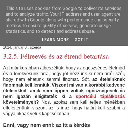
This site uses cookies from Google to deliver its services
Train With Brain
and to analyze traffic. Your IP address and user-agent are
shared with Google along with performance and security
metrics to ensure quality of service, generate usage
Agyból és izomból.
statistics, and to detect and address abuse.
LEARN MORE
GOT IT
2014. január 8., szerda
3.2.5. Félreevés és az étrend betartása
Azt már korábban átbeszéltük, hogy az egészséges életmód
és a törekvésünk arra, hogy jól nézzünk ki nem arról szól,
hogy nem ehetünk semmi finomat.
Sőt,
az ételeinknek
finomnak kell lenniük.
Viszont mi van a korábbi kedvenc
ételeinkkel, amik nem éppen voltak egészségesek és
nem igazán elégítették ki a
sportcélú táplálkozás
követelményeit?
Nos, azokat sem kell teljes mértékben
elfelejtenünk, viszont az is igaz, hogy határt kell szabni a
vágyainknak velük kapcsolatban.
Enni, vagy nem enni: az itt a kérdés