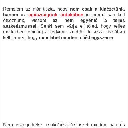
Remélem az már tiszta, hogy
nem csak a kinézetünk,
hanem az
egészségünk érdekében
is
normálisan kell
étkeznünk, viszont
ez nem egyenlő a teljes
aszketizmussal
. Senki sem várja el tőled, hogy teljes
mértékben lemondj a kedvenc ízeidről, de azzal tisztában
kell lenned, hogy
nem lehet minden a tiéd egyszerre
.
Nem eszegethetsz csokit/pizzát/csipszet minden nap és