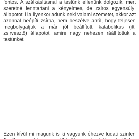
fontos. A szálkásításnál a testünk ellenünk dolgozik, mert
szeretné fenntartani a kényelmes, de zsíros egyensúlyi
állapotot. Ha ilyenkor adunk neki valami szemetet, akkor azt
azonnal beépíti zsírba, nem beszélve arról, hogy teljesen
megbolygatjuk a már jól beállított, katabolikus (itt:
zsírvesztő) állapotot, amire nagy nehezen ráállítottuk a
testünket.
Ezen kívül mi magunk is ki vagyunk éhezve tudati szinten