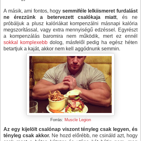
A másik, ami fontos, hogy
semmiféle lelkiismeret furdalást
ne érezzünk a betervezett csalókaja miatt
, és ne
próbáljuk a plusz kalóriákat kompenzálni másnapi kalória
megszorítással, vagy extra mennyiségű edzéssel. Egyrészt
a kompenzálás baromira nem működik, mert ez ennél
sokkal komplexebb
dolog, másfelől pedig ha egész héten
betartjuk a kaját, akkor nem kell aggódnunk semmin.
Forrás:
Muscle Legion
Az egy kijelölt csalónap viszont tényleg csak legyen, és
tényleg csak akkor.
Ne hozd előrébb, ne csináld azt, hogy