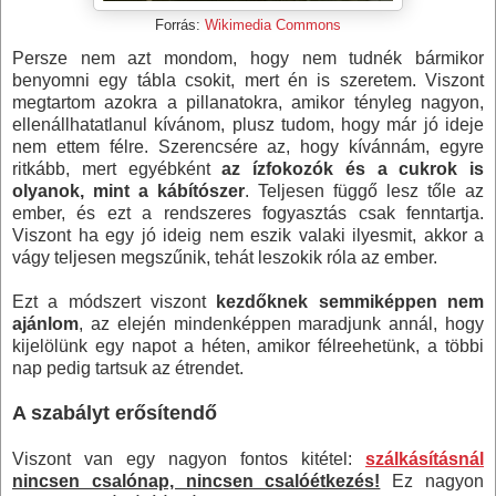
Forrás:
Wikimedia Commons
Persze nem azt mondom, hogy nem tudnék bármikor
benyomni egy tábla csokit, mert én is szeretem. Viszont
megtartom azokra a pillanatokra, amikor tényleg nagyon,
ellenállhatatlanul kívánom, plusz tudom, hogy már jó ideje
nem ettem félre. Szerencsére az, hogy kívánnám, egyre
ritkább, mert egyébként
az ízfokozók és a cukrok is
olyanok, mint a kábítószer
. Teljesen függő lesz tőle az
ember, és ezt a rendszeres fogyasztás csak fenntartja.
Viszont ha egy jó ideig nem eszik valaki ilyesmit, akkor a
vágy teljesen megszűnik, tehát leszokik róla az ember.
Ezt a módszert viszont
kezdőknek semmiképpen nem
ajánlom
, az elején mindenképpen maradjunk annál, hogy
kijelölünk egy napot a héten, amikor félreehetünk, a többi
nap pedig tartsuk az étrendet.
A szabályt erősítendő
Viszont van egy nagyon fontos kitétel:
szálkásításnál
nincsen csalónap, nincsen csalóétkezés!
Ez nagyon