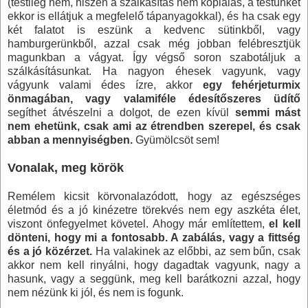
(testileg nem, hiszen a szálkásítás nem koplalás, a testünket
ekkor is ellátjuk a megfelelő tápanyagokkal), és ha csak egy
két falatot is eszünk a kedvenc sütinkből, vagy
hamburgerünkből, azzal csak még jobban felébresztjük
magunkban a vágyat. Így végső soron szabotáljuk a
szálkásításunkat. Ha nagyon éhesek vagyunk, vagy
vágyunk valami édes ízre, akkor
egy fehérjeturmix
önmagában, vagy valamiféle édesítőszeres üdítő
segíthet átvészelni a dolgot, de ezen kívül
semmi mást
nem ehetünk, csak ami az étrendben szerepel, és csak
abban a mennyiségben.
Gyümölcsöt sem!
Vonalak, meg körök
Remélem kicsit körvonalazódott, hogy az egészséges
életmód és a jó kinézetre törekvés nem egy aszkéta élet,
viszont önfegyelmet követel. Ahogy már említettem,
el kell
dönteni, hogy mi a fontosabb. A zabálás, vagy a fittség
és a jó közérzet.
Ha valakinek az előbbi, az sem bűn, csak
akkor nem kell rinyálni, hogy dagadtak vagyunk, nagy a
hasunk, vagy a seggünk, meg kell barátkozni azzal, hogy
nem nézünk ki jól, és nem is fogunk.