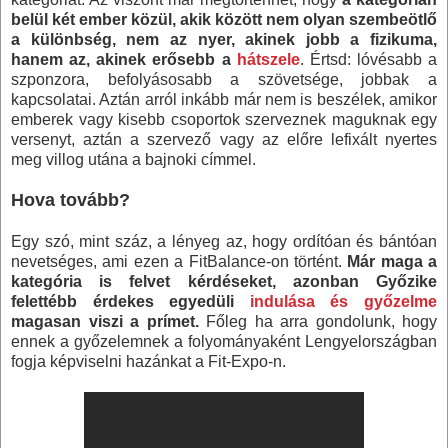
belül két ember közül, akik között nem olyan szembeötlő
a különbség, nem az nyer, akinek jobb a fizikuma,
hanem az, akinek erősebb a
hátszele
. Értsd: lóvésabb a
szponzora, befolyásosabb a szövetsége, jobbak a
kapcsolatai. Aztán arról inkább már nem is beszélek, amikor
emberek vagy kisebb csoportok szerveznek maguknak egy
versenyt, aztán a szervező vagy az előre lefixált nyertes
meg villog utána a bajnoki címmel.
Hova tovább?
Egy szó, mint száz, a lényeg az, hogy ordítóan és bántóan
nevetséges, ami ezen a FitBalance-on történt.
Már maga a
kategória is felvet kérdéseket, azonban Győzike
felettébb érdekes egyedüli
indulása és győzelme
magasan viszi a prímet.
Főleg ha arra gondolunk, hogy
ennek a győzelemnek a folyományaként Lengyelországban
fogja képviselni hazánkat a Fit-Expo-n.