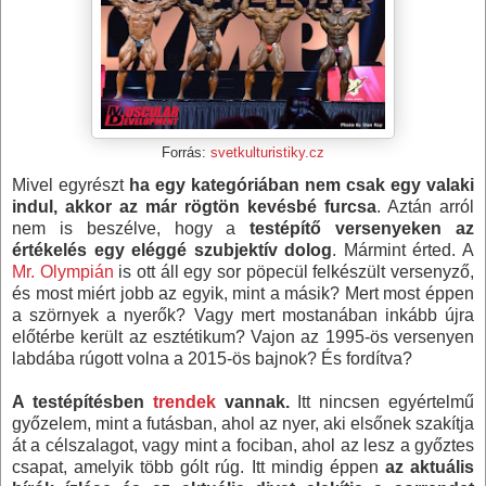
Forrás:
svetkulturistiky.cz
Mivel egyrészt
ha egy kategóriában nem csak egy valaki
indul, akkor az már rögtön kevésbé furcsa
. Aztán arról
nem is beszélve, hogy a
testépítő versenyeken az
értékelés egy eléggé szubjektív dolog
. Mármint érted. A
Mr. Olympián
is ott áll egy sor pöpecül felkészült versenyző,
és most miért jobb az egyik, mint a másik? Mert most éppen
a szörnyek a nyerők? Vagy mert mostanában inkább újra
előtérbe került az esztétikum? Vajon az 1995-ös versenyen
labdába rúgott volna a 2015-ös bajnok? És fordítva?
A testépítésben
trendek
vannak.
Itt nincsen egyértelmű
győzelem, mint a futásban, ahol az nyer, aki elsőnek szakítja
át a célszalagot, vagy mint a fociban, ahol az lesz a győztes
csapat, amelyik több gólt rúg. Itt mindig éppen
az aktuális