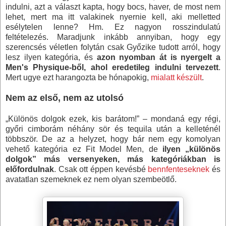
indulni, azt a választ kapta, hogy bocs, haver, de most nem
lehet, mert ma itt valakinek nyernie kell, aki melletted
esélytelen lenne? Hm. Ez nagyon rosszindulatú
feltételezés. Maradjunk inkább annyiban, hogy egy
szerencsés véletlen folytán csak Győzike tudott arról, hogy
lesz ilyen kategória, és
azon nyomban át is nyergelt a
Men's Physique-ből, ahol eredetileg indulni tervezett
.
Mert ugye ezt harangozta be hónapokig,
mialatt készült
.
Nem az első, nem az utolsó
„Különös dolgok ezek, kis barátom!” – mondaná egy régi,
győri cimborám néhány sör és tequila után a kelleténél
többször. De az a helyzet, hogy bár nem egy komolyan
vehető kategória ez Fit Model Men, de
ilyen „különös
dolgok” más versenyeken, más kategóriákban is
előfordulnak
. Csak ott éppen kevésbé
bennfenteseknek
és
avatatlan szemeknek ez nem olyan szembeötlő.