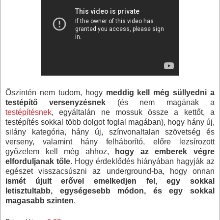
Őszintén nem tudom, hogy
meddig kell még süllyedni a
testépítő versenyzésnek
(és nem magának a
testépítésnek
, egyáltalán ne mossuk össze a kettőt, a
testépítés sokkal több dolgot foglal magában), hogy hány új,
silány kategória, hány új, színvonaltalan szövetség és
verseny, valamint hány felháborító, előre lezsírozott
győzelem kell még ahhoz,
hogy az emberek végre
elforduljanak tőle
. Hogy érdeklődés hiányában hagyják az
egészet visszacsúszni az underground-ba, hogy onnan
ismét újult erővel emelkedjen fel, egy sokkal
letisztultabb, egységesebb módon, és egy sokkal
magasabb szinten
.