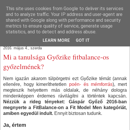
This site uses cookies from Google to deliver its services
Train With Brain
and to analyze traffic. Your IP address and user-agent are
shared with Google along with performance and security
metrics to ensure quality of service, generate usage
Agyból és izomból.
statistics, and to detect and address abuse.
LEARN MORE
GOT IT
2016. május 4., szerda
Mi a tanulsága Győzike fitbalance-os
győzelmének?
Nem igazán akarom túlpörgetni ezt Győzike témát (annak
ellenére, hogy kimeríthetetlen
poén- és mémforrás
), mert
megteszik helyettem más oldalak, de néhány dologra
mindenképpen érdemes rávilágítni a történtek kapcsán.
Nézzük a rideg tényeket: Gáspár Győző 2016-ban
megnyerte a FitBalance-on a Fit Model Men kategóriát,
amiben egyedül indult.
Ennyit biztosan tudunk.
Ja, értem