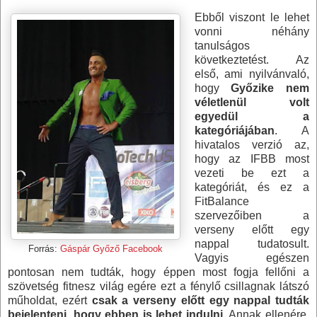
Ebből viszont le lehet
vonni néhány
tanulságos
következtetést. Az
első, ami nyilvánvaló,
hogy
Győzike nem
véletlenül volt
egyedül a
kategóriájában
. A
hivatalos verzió az,
hogy az IFBB most
vezeti be ezt a
kategóriát, és ez a
FitBalance
szervezőiben a
verseny előtt egy
nappal tudatosult.
Forrás:
Gáspár Győző Facebook
Vagyis egészen
pontosan nem tudták, hogy éppen most fogja fellőni a
szövetség fitnesz világ egére ezt a fénylő csillagnak látszó
műholdat, ezért
csak a verseny előtt egy nappal tudták
bejelenteni, hogy ebben is lehet indulni
. Annak ellenére,