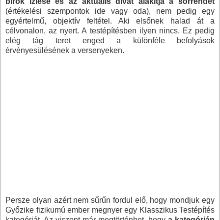
bírók ízlése és az aktuális divat alakítja a sorrendet
(értékelési szempontok ide vagy oda), nem pedig egy
egyértelmű, objektív feltétel. Aki elsőnek halad át a
célvonalon, az nyert. A testépítésben ilyen nincs. Ez pedig
elég tág teret enged a különféle befolyások
érvényesülésének a versenyeken.
Persze olyan azért nem sűrűn fordul elő, hogy mondjuk egy
Győzike fizikumú ember megnyer egy Klasszikus Testépítés
kategóriát. Az viszont már megtörténhet, hogy
a kategórián