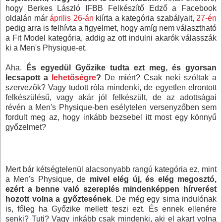
hogy Berkes László IFBB Felkészítő Edző a Facebook
oldalán már
április 26-án
kiírta a kategória szabályait,
27-én
pedig arra is felhívta a figyelmet, hogy amíg nem választható
a Fit Model kategória, addig az ott indulni akarók válasszák
ki a Men's Physique-et.
Aha.
És egyedül Győzike tudta ezt meg, és gyorsan
lecsapott a
lehetőségre
?
De miért? Csak neki szóltak a
szervezők? Vagy tudott róla mindenki, de egyetlen elrontott
felkészülésű, vagy akár jól felkészült, de az adottságai
révén a Men's Physique-ben esélytelen versenyzőben sem
fordult meg az, hogy inkább bezsebel itt most egy könnyű
győzelmet?
Mert bár kétségtelenül alacsonyabb rangú kategória ez, mint
a Men's Physique, de
mivel elég új, és elég megosztó,
ezért a benne való szereplés mindenképpen hírverést
hozott volna a győztesének
. De még egy sima indulónak
is, főleg ha Győzike mellett teszi ezt. És ennek ellenére
senki? Tuti? Vagy inkább csak mindenki, aki el akart volna