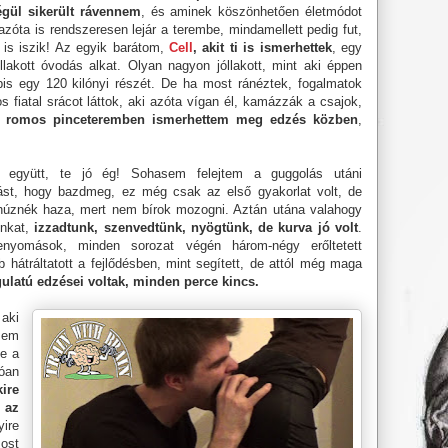
gül sikerült rávennem
, és aminek köszönhetően életmódot
azóta is rendszeresen lejár a terembe, mindamellett pedig fut,
t is iszik! Az egyik barátom,
Cell
, akit ti is ismerhettek
, egy
jóllakott óvodás alkat. Olyan nagyon jóllakott, mint aki éppen
bis egy 120 kilónyi részét. De ha most ránéztek, fogalmatok
s fiatal srácot láttok, aki azóta vígan él, kamázzák a csajok,
 romos pinceteremben ismerhettem meg edzés közben
,
k együtt, te jó ég! Sohasem felejtem a guggolás utáni
ást, hogy bazdmeg, ez még csak az első gyakorlat volt, de
húznék haza, mert nem bírok mozogni. Aztán utána valahogy
unkat,
izzadtunk, szenvedtünk, nyögtünk, de kurva jó volt
.
nyomások, minden sorozat végén három-négy erőltetett
b hátráltatott a fejlődésben, mint segített, de attól még maga
ulatú edzései voltak, minden perce kincs.
aki
sem
le a
óan
ire
 az
ire
ost