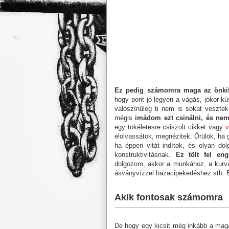
Ez pedig számomra maga az önkif
hogy pont jó legyen a vágás, jókor kú
valószínűleg ti nem is sokat veszte
mégis
imádom ezt csinálni, és nem
egy tökéletesre csiszolt cikket vagy
v
elolvassátok, megnézitek. Örülök, ha g
ha éppen vitát indítok, és olyan do
konstruktivitásnak.
Ez tölt fel en
dolgozom, akkor a munkához, a kurva 
ásványvízzel hazacipekedéshez stb. Ez
Akik fontosak számomra
De hogy egy kicsit még inkább a mag