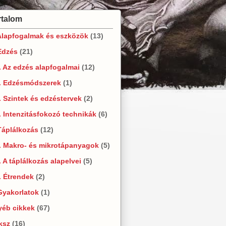
rtalom
Alapfogalmak és eszközök
(13)
Edzés
(21)
. Az edzés alapfogalmai
(12)
2. Edzésmódszerek
(1)
. Szintek és edzéstervek
(2)
. Intenzitásfokozó technikák
(6)
Táplálkozás
(12)
. Makro- és mikrotápanyagok
(5)
. A táplálkozás alapelvei
(5)
. Étrendek
(2)
Gyakorlatok
(1)
yéb cikkek
(67)
ksz
(16)