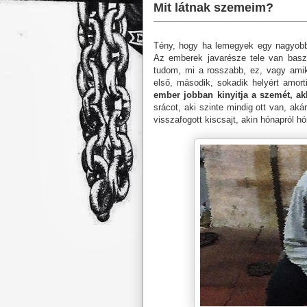
Mit látnak szemeim?
Tény, hogy ha lemegyek egy nagyob
Az emberek javarésze tele van basz
tudom, mi a rosszabb, ez, vagy amik
első, második, sokadik helyért amort
ember jobban kinyitja a szemét, a
srácot, aki szinte mindig ott van, ak
visszafogott kiscsajt, akin hónapról hó