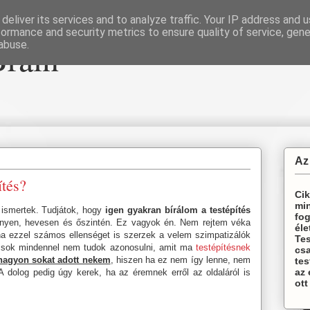
deliver its services and to analyze traffic. Your IP address and 
formance and security metrics to ensure quality of service, gen
Brain
abuse.
Az
ítés?
Cik
min
n ismertek. Tudjátok, hogy
igen gyakran bírálom a testépítés
fog
yen, hevesen és őszintén. Ez vagyok én. Nem rejtem véka
éle
 ezzel számos ellenséget is szerzek a velem szimpatizálók
Te
y sok mindennel nem tudok azonosulni, amit ma
testépítésnek
csa
 nagyon sokat adott nekem
, hiszen ha ez nem így lenne, nem
tes
az
A dolog pedig úgy kerek, ha az éremnek erről az oldaláról is
ott