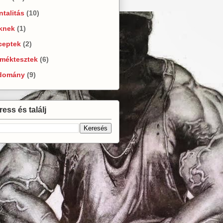
talitás
(10)
knek
(1)
ceptek
(2)
rméktesztek
(6)
domány
(9)
ess és találj