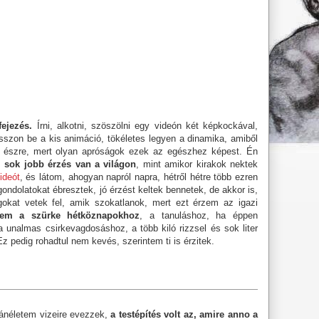
ejezés.
Írni, alkotni, szöszölni egy videón két képkockával,
sszon be a kis animáció, tökéletes legyen a dinamika, amiből
k észre, mert olyan apróságok ezek az egészhez képest. Én
 sok jobb érzés van a világon
, mint amikor kirakok nektek
ideót
, és látom, ahogyan napról napra, hétről hétre több ezren
ondolatokat ébresztek, jó érzést keltek bennetek, de akkor is,
lgokat vetek fel, amik szokatlanok, mert ezt érzem az igazi
gem a szürke hétköznapokhoz
, a tanuláshoz, ha éppen
unalmas csirkevagdosáshoz, a több kiló rizzsel és sok liter
 pedig rohadtul nem kevés, szerintem ti is érzitek.
ánéletem vizeire evezzek,
a testépítés volt az, amire anno a