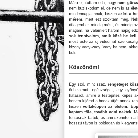
Mára eljutottam oda, hogy
nem görcs
nem buziskodom el, de nem is az élet
mindennapjaimnak, hiszen
azért a h
mérem
, mert ezt szoktam meg. Ne
átlagember, mindig mást, és mindig az
magam, ha valamiért három napig edzé
sok tennivalóm, amik közé be kell
most este az új videómat szerkeszt
bizony vagy-vagy. Vagy ha nem, akkor
buli.
Köszönöm!
Egy szó, mint száz,
rengeteget kös
önbizalmat, egészséget, egy gyönyör
hatásról, amire a testépítés képes 
hanem kijárod a hadak útját annak re
hiszen
voltaképpen az életem. Éppe
kaptam tőle, tovább adni nektek.
Me
fontosnak tartok, és ami szerintem a 
hosszú távon is boldogan és kiegyensú