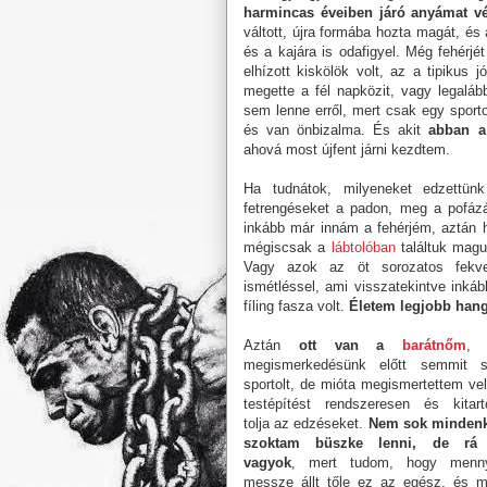
harmincas éveiben járó anyámat vé
váltott, újra formába hozta magát, és 
és a kajára is odafigyel. Még fehérjé
elhízott kiskölök volt, az a tipikus 
megette a fél napközit, vagy legaláb
sem lenne erről, mert csak egy sporto
és van önbizalma. És akit
abban a
ahová most újfent járni kezdtem.
Ha tudnátok, milyeneket edzettün
fetrengéseket a padon, meg a pofáz
inkább már innám a fehérjém, aztán 
mégiscsak a
lábtolóban
találtuk mag
Vagy azok az öt sorozatos fekve
ismétléssel, ami visszatekintve inkáb
fíling fasza volt.
Életem legjobb hang
Aztán
ott van a
barátnőm
, 
megismerkedésünk előtt semmit 
sportolt, de mióta megismertettem ve
testépítést rendszeresen és kitart
tolja az edzéseket.
Nem sok mindenk
szoktam büszke lenni, de rá
vagyok
, mert tudom, hogy menny
messze állt tőle ez az egész, és m