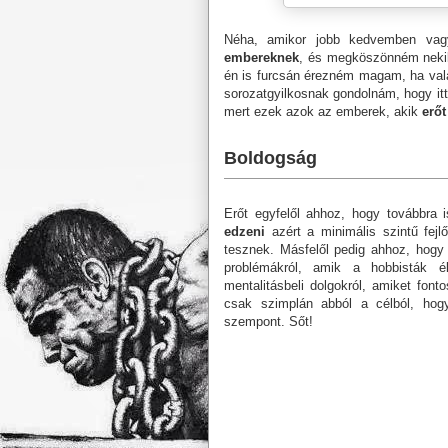
Néha, amikor jobb kedvemben va
embereknek
, és megköszönném nek
én is furcsán érezném magam, ha vala
sorozatgyilkosnak gondolnám, hogy it
mert ezek azok az emberek, akik
erő
Boldogság
Erőt egyfelől ahhoz, hogy továbbra 
edzeni
azért a minimális szintű fej
tesznek. Másfelől pedig ahhoz, hog
problémákról, amik a hobbisták él
mentalitásbeli dolgokról, amiket fo
csak szimplán abból a célból, hog
szempont. Sőt!