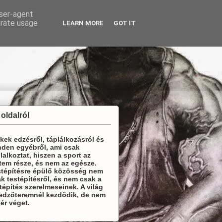
user-agent
erate usage
LEARN MORE
GOT IT
 oldalról
kek edzésről, táplálkozásról és
den egyébről, ami csak
lalkoztat, hiszen a sport az
tem része, és nem az egésze.
stépítésre épülő közösség nem
k testépítésről, és nem csak a
tépítés szerelmeseinek. A világ
 edzőteremnél kezdődik, de nem
 ér véget.