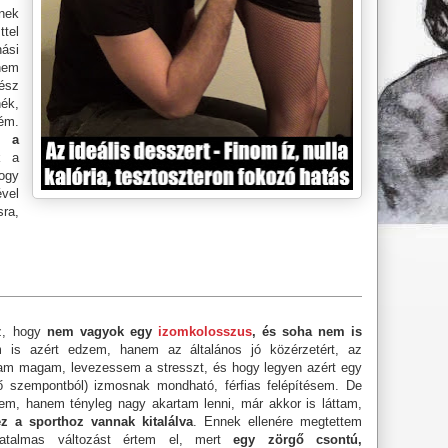
nek
tel
ási
nem
gész
nék,
ném.
, a
k a
ogy
vel
ra,
az, hogy
nem vagyok egy
izomkolosszus
, és soha nem is
 is azért edzem, hanem az általános jó közérzetért, az
tsam magam, levezessem a stresszt, és hogy legyen azért egy
ő szempontból) izmosnak mondható, férfias felépítésem. De
em, hanem tényleg nagy akartam lenni, már akkor is láttam,
 a sporthoz vannak kitalálva
. Ennek ellenére megtettem
atalmas változást értem el, mert
egy zörgő csontú,