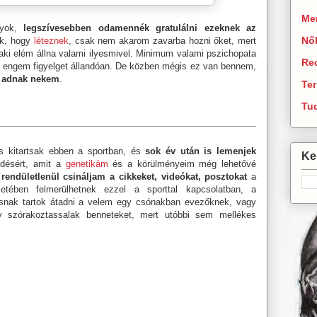
Men
gyok,
legszívesebben odamennék gratulálni ezeknek az
Nő
ik, hogy
léteznek
, csak nem akarom zavarba hozni őket, mert
ki elém állna valami ilyesmivel. Minimum valami pszichopata
Re
t engem figyelget állandóan. De közben mégis ez van bennem,
t adnak nekem
.
Te
Tu
is kitartsak ebben a sportban, és
sok év után is lemenjek
Ker
lődésért, amit a
genetikám
és a körülményeim még lehetővé
y
rendületlenül csináljam a cikkeket, videókat, posztokat
a
etében felmerülhetnek ezzel a sporttal kapcsolatban, a
ntosnak tartok átadni a velem egy csónakban evezőknek, vagy
y szórakoztassalak benneteket, mert utóbbi sem mellékes