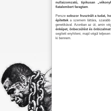
nullaizomzatú, tipikusan „vékon
fiatalembert faragtam
.
Persze
sokszor frusztrált a tudat, 
építettek
a szemem láttára, szarabb k
genetikával. Azonban az út, amin vé
énképet, önbecsülést és önbizalmat
segített enyhíteni, majd végül teljese
ki bennem.