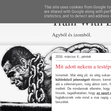
This site uses cookies from Google to 
are shared with Google along with per
Train With 
statistics, and to detect and address 
Agyból és izomból.
2016. március 4., péntek
Mit adott nekem a testép
Ismertek. Már elég jól, és elég soka
különböző jelenségeit
élesen, kemén
alá a véleményem, még akkor sem, ha
mellett. De mindannak ellenére, hog
hívunk, tagadhatatlan, hogy
ez sport
foglalkoznék vele mind a mai napig. 
beszélek.