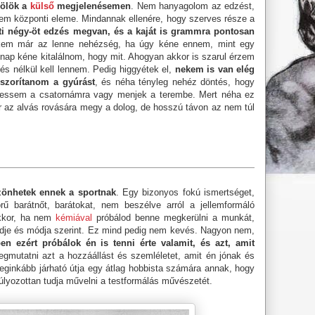
ölök a
külső
megjelenésemen
. Nem hanyagolom az edzést,
em központi eleme. Mindannak ellenére, hogy szerves része a
eti négy-öt edzés megvan, és a kaját is grammra pontosan
kem már az lenne nehézség, ha úgy kéne ennem, mint egy
nap kéne kitalálnom, hogy mit. Ahogyan akkor is szarul érzem
s nélkül kell lennem. Pedig higgyétek el,
nekem is van elég
 szorítanom a gyúrást
, és néha tényleg nehéz döntés, hogy
gessem a csatornámra vagy menjek a terembe. Mert néha ez
 az alvás rovására megy a dolog, de hosszú távon az nem túl
zönhetek ennek a sportnak
. Egy bizonyos fokú ismertséget,
ű barátnőt, barátokat, nem beszélve arról a jellemformáló
akkor, ha nem
kémiával
próbálod benne megkerülni a munkát,
ndje és módja szerint. Ez mind pedig nem kevés. Nagyon nem,
n ezért próbálok én is tenni érte valamit, és azt, amit
gmutatni azt a hozzáállást és szemléletet, amit én jónak és
leginkább járható útja egy átlag hobbista számára annak, hogy
lyozottan tudja művelni a testformálás művészetét.