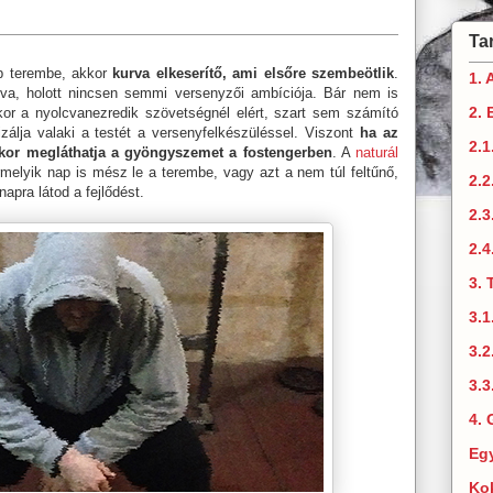
Ta
b terembe, akkor
kurva elkeserítő, ami elsőre szembeötlik
.
1. 
va, holott nincsen semmi versenyzői ambíciója. Bár nem is
2. 
or a nyolcvanezredik szövetségnél elért, szart sem számító
izálja valaki a testét a versenyfelkészüléssel. Viszont
ha az
2.1
kkor megláthatja a gyöngyszemet a fostengerben
. A
naturál
ármelyik nap is mész le a terembe, vagy azt a nem túl feltűnő,
2.
napra látod a fejlődést.
2.3
2.4
3. 
3.1
3.2
3.3
4. 
Eg
Ko