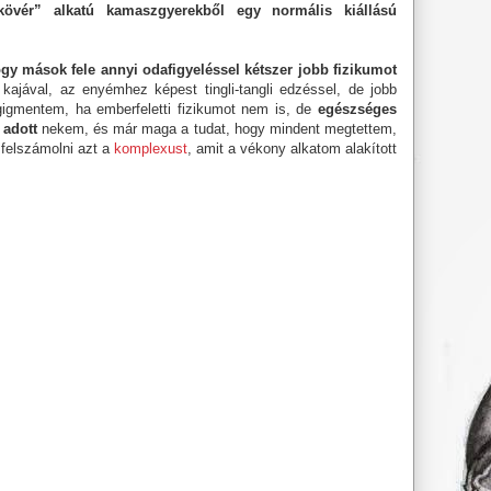
ykövér” alkatú kamaszgyerekből egy normális kiállású
hogy mások fele annyi odafigyeléssel kétszer jobb fizikumot
ajával, az enyémhez képest tingli-tangli edzéssel, de jobb
gigmentem, ha emberfeletti fizikumot nem is, de
egészséges
 adott
nekem, és már maga a tudat, hogy mindent megtettem,
n felszámolni azt a
komplexust
, amit a vékony alkatom alakított