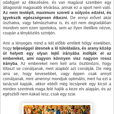
odafigyel az étkezésére, és van magával szemben egy
átlagosnál magasabb elvárása, annak ez a sport nem való.
Az nem testépít, maximum szereti a súlyzós edzést, és
igyekszik egészségesen étkezni.
De ennyi erővel akár
úszhatna, vagy falmászhatna is, és ezt nem degradálóan
mondom sem ezen sportokra, sem az ilyen illetőkre nézve,
csupán a tényközlés szintjén.
Ami a lényeges mind a két előbb említett hölgy esetében,
hogy
teljeséggel átesnek a ló túloldalára, és arany közép
út helyett egy olyan lejtő irányába indítják el az
embereket, ami nagyon könnyen visz nagyon rossz
irányba
. Az embereket nem kell arra ösztönözni, hogy
lófaszt se csináljanak, mert alapból azt csinálják. De még
arra se, hogy kevesebbet, vagy éppen csak annyit
csináljanak, mint amennyi mondjuk optimális, mert ha ezt a
tanácsot kapják, akkor ebből még lecsípnek egy kicsit a
minden szentnek maga felé hajlik a keze elv alapján, és az
egészből nem kakaó lesz, csak egy szar.