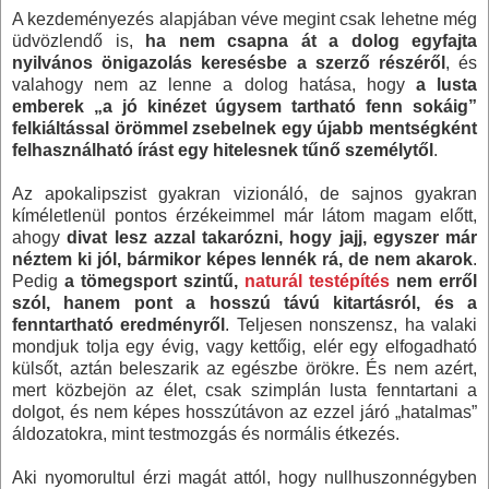
A kezdeményezés alapjában véve megint csak lehetne még
üdvözlendő is,
ha nem csapna át a dolog egyfajta
nyilvános önigazolás keresésbe a szerző részéről
, és
valahogy nem az lenne a dolog hatása, hogy
a lusta
emberek „a jó kinézet úgysem tartható fenn sokáig”
felkiáltással örömmel zsebelnek egy újabb mentségként
felhasználható írást egy hitelesnek tűnő személytől
.
Az apokalipszist gyakran vizionáló, de sajnos gyakran
kíméletlenül pontos érzékeimmel már látom magam előtt,
ahogy
divat lesz azzal takarózni, hogy jajj, egyszer már
néztem ki jól, bármikor képes lennék rá, de nem akarok
.
Pedig
a tömegsport szintű,
naturál testépítés
nem erről
szól, hanem pont a hosszú távú kitartásról, és a
fenntartható eredményről
. Teljesen nonszensz, ha valaki
mondjuk tolja egy évig, vagy kettőig, elér egy elfogadható
külsőt, aztán beleszarik az egészbe örökre. És nem azért,
mert közbejön az élet, csak szimplán lusta fenntartani a
dolgot, és nem képes hosszútávon az ezzel járó „hatalmas”
áldozatokra, mint testmozgás és normális étkezés.
Aki nyomorultul érzi magát attól, hogy nullhuszonnégyben