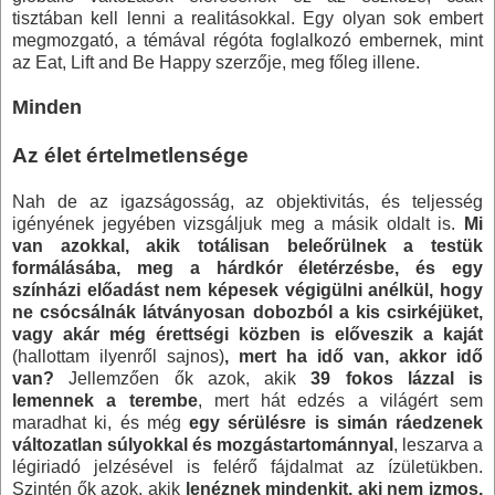
tisztában kell lenni a realitásokkal. Egy olyan sok embert
megmozgató, a témával régóta foglalkozó embernek, mint
az Eat, Lift and Be Happy szerzője, meg főleg illene.
Minden
Az élet értelmetlensége
Nah de az igazságosság, az objektivitás, és teljesség
igényének jegyében vizsgáljuk meg a másik oldalt is.
Mi
van azokkal, akik totálisan beleőrülnek a testük
formálásába, meg a hárdkór életérzésbe, és egy
színházi előadást nem képesek végigülni anélkül, hogy
ne csócsálnák látványosan dobozból a kis csirkéjüket,
vagy akár még érettségi közben is előveszik a kaját
(hallottam ilyenről sajnos)
, mert ha idő van, akkor idő
van?
Jellemzően ők azok, akik
39 fokos lázzal is
lemennek a terembe
, mert hát edzés a világért sem
maradhat ki, és még
egy sérülésre is simán ráedzenek
változatlan súlyokkal és mozgástartománnyal
, leszarva a
légiriadó jelzésével is felérő fájdalmat az ízületükben.
Szintén ők azok, akik
lenéznek mindenkit, aki nem izmos,