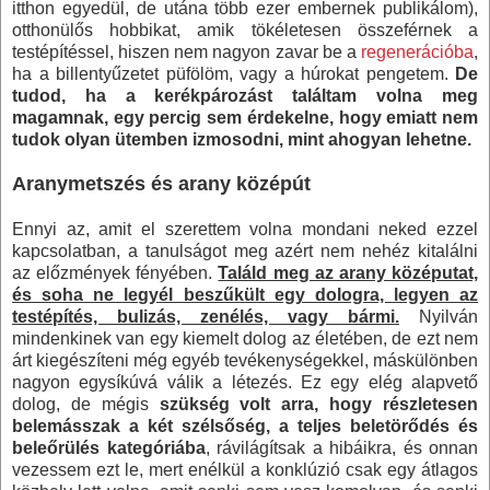
itthon egyedül, de utána több ezer embernek publikálom),
otthonülős hobbikat, amik tökéletesen összeférnek a
testépítéssel, hiszen nem nagyon zavar be a
regenerációba
,
ha a billentyűzetet püfölöm, vagy a húrokat pengetem.
De
tudod, ha a kerékpározást találtam volna meg
magamnak, egy percig sem érdekelne, hogy emiatt nem
tudok olyan ütemben izmosodni, mint ahogyan lehetne.
Aranymetszés és arany középút
Ennyi az, amit el szerettem volna mondani neked ezzel
kapcsolatban, a tanulságot meg azért nem nehéz kitalálni
az előzmények fényében.
Találd meg az arany középutat,
és soha ne legyél beszűkült egy dologra, legyen az
testépítés, bulizás, zenélés, vagy bármi.
Nyilván
mindenkinek van egy kiemelt dolog az életében, de ezt nem
árt kiegészíteni még egyéb tevékenységekkel, máskülönben
nagyon egysíkúvá válik a létezés. Ez egy elég alapvető
dolog, de mégis
szükség volt arra, hogy részletesen
belemásszak a két szélsőség, a teljes beletörődés és
beleőrülés kategóriába
, rávilágítsak a hibáikra, és onnan
vezessem ezt le, mert enélkül a konklúzió csak egy átlagos