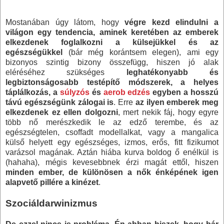
Mostanában úgy látom, hogy
végre kezd elindulni a
világon egy tendencia, aminek keretében az emberek
elkezdenek foglalkozni a külsejükkel és az
egészségükkel
(bár még korántsem elegen), ami egy
bizonyos szintig bizony összefügg, hiszen jó alak
eléréséhez szükséges
leghatékonyabb és
legbiztonságosabb testépítő módszerek, a helyes
táplálkozás, a
súlyzós
és
aerob edzés
egyben a hosszú
távú egészségünk zálogai is
. Erre
az ilyen emberek meg
elkezdenek ez ellen dolgozni
, mert nekik fáj, hogy egyre
több nő merészkedik le az edző terembe, és az
egészségtelen, csoffadt modellalkat, vagy a mangalica
külső helyett egy egészséges, izmos, erős, fitt fizikumot
varázsol magának. Aztán hiába kurva boldog ő enélkül is
(hahaha), mégis kevesebbnek érzi magát ettől, hiszen
minden ember, de különösen a nők énképének igen
alapvető pillére a kinézet
.
Szociáldarwinizmus