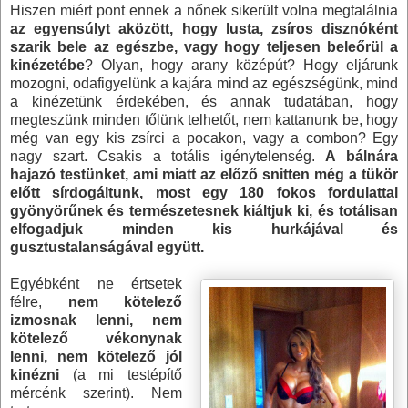
Hiszen miért pont ennek a nőnek sikerült volna megtalálnia
az egyensúlyt aközött, hogy lusta, zsíros disznóként
szarik bele az egészbe, vagy hogy teljesen beleőrül a
kinézetébe
? Olyan, hogy arany középút? Hogy eljárunk
mozogni, odafigyelünk a kajára mind az egészségünk, mind
a kinézetünk érdekében, és annak tudatában, hogy
megteszünk minden tőlünk telhetőt, nem kattanunk be, hogy
még van egy kis zsírci a pocakon, vagy a combon? Egy
nagy szart. Csakis a totális igénytelenség.
A bálnára
hajazó testünket, ami miatt az előző snitten még a tükör
előtt sírdogáltunk, most egy 180 fokos fordulattal
gyönyörűnek és természetesnek kiáltjuk ki, és totálisan
elfogadjuk minden kis hurkájával és
gusztustalanságával együtt.
Egyébként ne értsetek
félre,
nem kötelező
izmosnak lenni, nem
kötelező vékonynak
lenni, nem kötelező jól
kinézni
(a mi testépítő
mércénk szerint). Nem