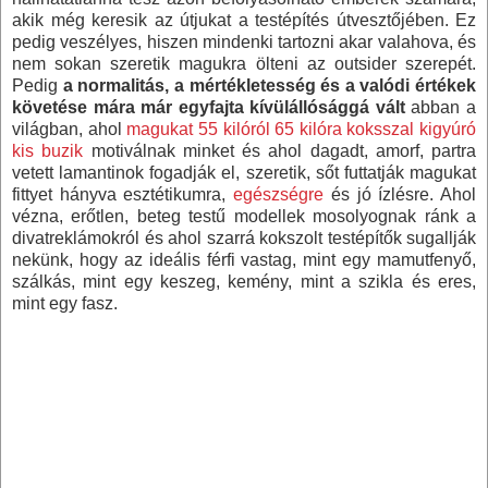
akik még keresik az útjukat a testépítés útvesztőjében. Ez
pedig veszélyes, hiszen mindenki tartozni akar valahova, és
nem sokan szeretik magukra ölteni az outsider szerepét.
Pedig
a normalitás, a mértékletesség és a valódi értékek
követése mára már egyfajta kívülállósággá vált
abban a
világban, ahol
magukat 55 kilóról 65 kilóra koksszal kigyúró
kis buzik
motiválnak minket és ahol dagadt, amorf, partra
vetett lamantinok fogadják el, szeretik, sőt futtatják magukat
fittyet hányva esztétikumra,
egészségre
és jó ízlésre. Ahol
vézna, erőtlen, beteg testű modellek mosolyognak ránk a
divatreklámokról és ahol szarrá kokszolt testépítők sugallják
nekünk, hogy az ideális férfi vastag, mint egy mamutfenyő,
szálkás, mint egy keszeg, kemény, mint a szikla és eres,
mint egy fasz.