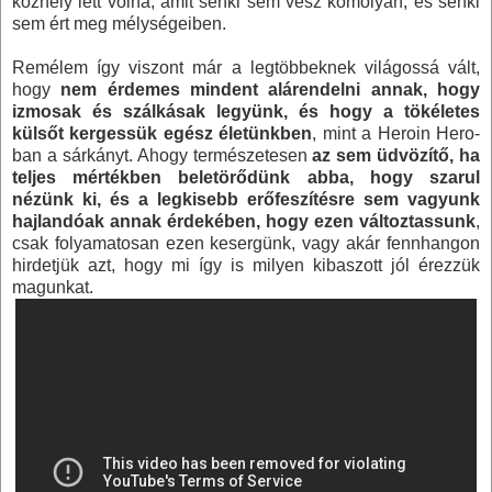
közhely lett volna, amit senki sem vesz komolyan, és senki
sem ért meg mélységeiben.
Remélem így viszont már a legtöbbeknek világossá vált,
hogy
nem érdemes mindent alárendelni annak, hogy
izmosak és szálkásak legyünk, és hogy a tökéletes
külsőt kergessük egész életünkben
, mint a Heroin Hero-
ban a sárkányt. Ahogy természetesen
az sem üdvözítő, ha
teljes mértékben beletörődünk abba, hogy szarul
nézünk ki, és a legkisebb erőfeszítésre sem vagyunk
hajlandóak annak érdekében, hogy ezen változtassunk
,
csak folyamatosan ezen kesergünk, vagy akár fennhangon
hirdetjük azt, hogy mi így is milyen kibaszott jól érezzük
magunkat.