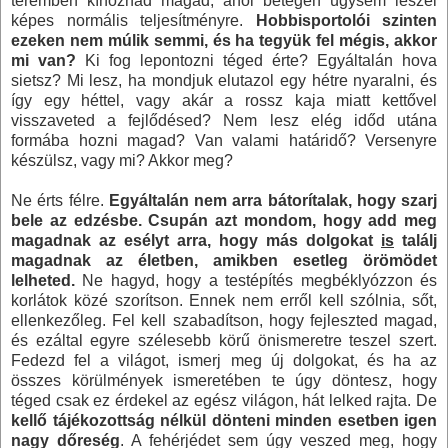
teremben kínoznád magad, ahol betegen úgysem leszel
képes normális teljesítményre.
Hobbisportolói szinten
ezeken nem múlik semmi, és ha tegyük fel mégis, akkor
mi van?
Ki fog lepontozni téged érte? Egyáltalán hova
sietsz? Mi lesz, ha mondjuk elutazol egy hétre nyaralni, és
így egy héttel, vagy akár a rossz kaja miatt kettővel
visszaveted a fejlődésed? Nem lesz elég időd utána
formába hozni magad? Van valami határidő? Versenyre
készülsz, vagy mi? Akkor meg?
Ne érts félre.
Egyáltalán nem arra bátorítalak, hogy szarj
bele az edzésbe. Csupán azt mondom, hogy add meg
magadnak az esélyt arra, hogy más dolgokat
is
találj
magadnak az életben, amikben esetleg örömödet
lelheted.
Ne hagyd, hogy a testépítés megbéklyózzon és
korlátok közé szorítson. Ennek nem erről kell szólnia, sőt,
ellenkezőleg. Fel kell szabadítson, hogy fejleszted magad,
és ezáltal egyre szélesebb körű önismeretre teszel szert.
Fedezd fel a világot, ismerj meg új dolgokat, és ha az
összes körülmények ismeretében te úgy döntesz, hogy
téged csak ez érdekel az egész világon, hát lelked rajta. De
kellő tájékozottság nélkül dönteni minden esetben igen
nagy dőreség
. A fehérjédet sem úgy veszed meg, hogy