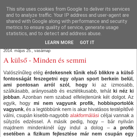
This site uses cookies from Google to deliver its services
Train With Brain
and to analyze traffic. Your IP address and user-agent are
shared with Google along with performance and security
metrics to ensure quality of service, generate usage
Agyból és izomból.
statistics, and to detect and address abuse.
LEARN MORE
GOT IT
2014. május 25., vasárnap
A külső - Minden és semmi
Valószínűleg elég
érdekesnek tűnik első blikkre a külső
fontosságát feszegetni egy olyan sport berkein belül,
ami pontosan arról szól, hogy
ki az izmosabb,
szálkásabb, arányosabb és esztétikusabb, tehát
ki néz ki
jobban
. Azonban nem szabad elfelejtenünk két dolgot. Az
egyik, hogy
mi nem vagyunk profik, hobbisportolók
vagyunk
, és a legtöbbünk nem is akar hivatásos testépítővé
válni, csupán kisebb-nagyobb
alakformálási
céljai vannak a
súlyzós edzéssel. A másik pedig, hogy – bár nyilván
majdnem mindenkinél úgy indul a dolog –
a profik
esetében a fizikum fejlesztése már nem csupán egy