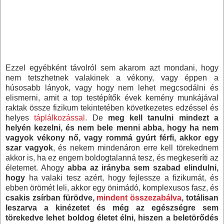
Ezzel egyébként távolról sem akarom azt mondani, hogy
nem tetszhetnek valakinek a vékony, vagy éppen a
húsosabb lányok, vagy hogy nem lehet megcsodálni és
elismerni, amit a top testépítők évek kemény munkájával
raktak össze fizikum tekintetében következetes edzéssel és
helyes
táplálkozással
. De
meg kell tanulni mindezt a
helyén kezelni, és nem bele menni abba, hogy ha nem
vagyok vékony nő, vagy rommá gyúrt férfi, akkor egy
szar vagyok
, és nekem mindenáron erre kell törekednem
akkor is, ha ez engem boldogtalanná tesz, és megkeseríti az
életemet. Ahogy
abba az irányba sem szabad elindulni,
hogy
ha valaki tesz azért, hogy fejlessze a fizikumát, és
ebben örömét leli, akkor egy önimádó, komplexusos fasz, és
csakis zsírban fürödve,
mindent összezabálva
, totálisan
leszarva a kinézetet és még az egészségre sem
törekedve lehet boldog életet élni, hiszen a beletörődés