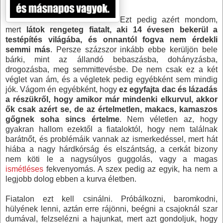
Ezt pedig azért mondom,
mert
látok rengeteg fiatalt, aki 14 évesen bekerül a
testépítés világába, és onnantól fogva nem érdekli
semmi más
. Persze százszor inkább ebbe kerüljön bele
bárki, mint az állandó bebaszásba, dohányzásba,
drogozásba, meg semmittevésbe. De nem csak ez a két
véglet van ám, és a végletek pedig egyébként sem mindig
jók. Vágom én egyébként, hogy
ez egyfajta dac és lázadás
a részükről, hogy amikor már mindenki elkurvul, akkor
ők csak azért se, de az értelmetlen, makacs, kamaszos
gőgnek soha sincs értelme
. Nem véletlen az, hogy
gyakran hallom ezektől a fiataloktól, hogy nem találnak
barátnőt, és problémáik vannak az ismerkedéssel, mert hát
hiába a nagy hárdkórság és elszántság, a cerkát bizony
nem köti le a nagysúlyos guggolás, vagy a magas
ismétléses
fekvenyomás. A szex pedig az egyik, ha nem a
legjobb dolog ebben a kurva életben.
Fiatalon ezt kell csinálni. Próbálkozni, baromkodni,
hülyének lenni, aztán erre rájönni, beégni a csajoknál szar
dumával, felzselézni a hajunkat, mert azt gondoljuk, hogy