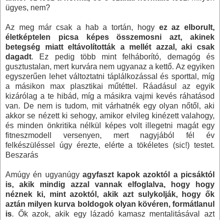
ügyes, nem?
Az meg már csak a hab a tortán, hogy
ez az elborult,
életképtelen picsa képes összemosni azt, akinek
betegség miatt eltávolították a mellét azzal, aki csak
dagadt
. Ez pedig több mint felháborító, demagóg és
gusztustalan, mert kurvára nem ugyanaz a kettő. Az egyiken
egyszerűen lehet változtatni táplálkozással és sporttal, míg
a másikon max plasztikai műtéttel. Ráadásul az egyik
kizárólag a te hibád, míg a másikra vajmi kevés ráhatásod
van. De nem is tudom, mit várhatnék egy olyan nőtől, aki
akkor se nézett ki sehogy, amikor elvileg kinézett valahogy,
és minden önkritika nélkül képes volt illegetni magát egy
fitneszmodell versenyen, mert nagyjából fél év
felkészüléssel úgy érezte, elérte a tökéletes (sic!) testet.
Beszarás
Amúgy én ugyanúgy
agyfaszt kapok azoktól a picsáktól
is, akik mindig azzal vannak elfoglalva, hogy hogy
néznek ki, mint azoktól, akik azt sulykolják, hogy ők
aztán milyen kurva boldogok olyan kövéren, formátlanul
is
. Ők azok, akik egy lázadó kamasz mentalitásával azt