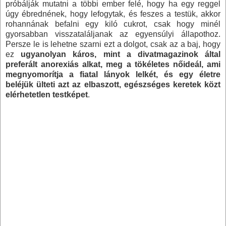
próbálják mutatni a többi ember felé, hogy ha egy reggel
úgy ébrednének, hogy lefogytak, és feszes a testük, akkor
rohannának befalni egy kiló cukrot, csak hogy minél
gyorsabban visszataláljanak az egyensúlyi állapothoz.
Persze le is lehetne szarni ezt a dolgot, csak az a baj, hogy
ez
ugyanolyan káros, mint a divatmagazinok által
preferált anorexiás alkat, meg a tökéletes nőideál, ami
megnyomorítja a fiatal lányok lelkét, és egy életre
beléjük ülteti azt az elbaszott, egészséges keretek közt
elérhetetlen testképet
.