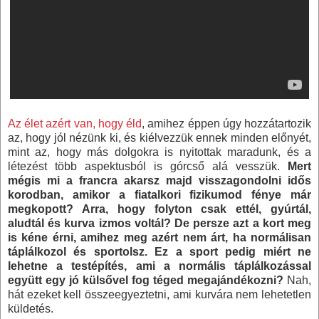
Az élet azért van, hogy éld
, amihez éppen úgy hozzátartozik
az, hogy jól nézünk ki, és kiélvezzük ennek minden előnyét,
mint az, hogy más dolgokra is nyitottak maradunk, és a
létezést több aspektusból is górcső alá vesszük.
Mert
mégis mi a francra akarsz majd visszagondolni idős
korodban, amikor a fiatalkori fizikumod fénye már
megkopott? Arra, hogy folyton csak ettél, gyúrtál,
aludtál és kurva izmos voltál? De persze azt a kort meg
is kéne érni, amihez meg azért nem árt, ha normálisan
táplálkozol és sportolsz. Ez a sport pedig miért ne
lehetne a testépítés, ami a normális táplálkozással
együtt egy jó külsővel fog téged megajándékozni?
Nah,
hát ezeket kell összeegyeztetni, ami kurvára nem lehetetlen
küldetés.