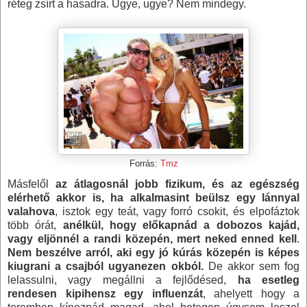
réteg zsírt a hasadra. Ugye, ugye? Nem mindegy.
Forrás:
Tmz
Másfelől
az átlagosnál jobb fizikum, és az egészség
elérhető akkor is, ha alkalmasint beülsz egy lánnyal
valahova
, isztok egy teát, vagy forró csokit, és elpofáztok
több órát,
anélkül, hogy előkapnád a dobozos kajád,
vagy eljönnél a randi közepén, mert neked enned kell
.
Nem beszélve arról, aki egy jó kúrás közepén is képes
kiugrani a csajból ugyanezen okból.
De akkor sem fog
lelassulni, vagy megállni a fejlődésed,
ha esetleg
rendesen kipihensz egy influenzát
, ahelyett hogy a