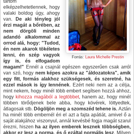
tartom
elképzelhetetlennek, hogy
valaki boldog úgy, ahogy
van.
De aki tényleg jól
érzi magát a bőrében, az
nem dörgöli minden
adandó alkalommal az
orrod alá, hogy: "Tudod,
én nem akarok tökéletes
lenni, én szép vagyok
Forrás:
Laura Michelle Prestin
így is, és elfogadom
magam!"
Ennél a csajnál egészen egyszerűen csak arról
van szó, hogy
nem képes azokra az "áldozatokra", amik
egy fitt, formás alakhoz szükségesek, és szeretné, ha
ezzel mások is így lennének
. Ezért neki nem az a célja,
mint nekem, hogy minél több embert segítsen hozzá ahhoz,
hogy
kihozza magából a legtöbbet
, hanem az, hogy minél
többen törődjenek bele abba, hogy kövérek, löttyedtek,
átlagosak stb.
Dögöljön meg a szomszéd tehene is.
Aztán
ha minél több embernél éri el azt a fajta apátiát, amivel ő a
saját alakjához viszonyul, annál kevésbé fogja magát szarul
érezni, hiszen
ha az ilyen emberek lesznek többségben,
akkor ez lesz a norma, és ő ezáltal normális lesz
. Milyen