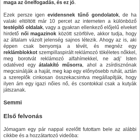
maga az önelfogadás, és ez jó
.
Ezek persze igen
evidensnek tűnő gondolatok
, de ha
valaki eltöltött már 10 percet az interneten a különböző
testépítő oldalak
, vagy a gyakran ellenkező előjelű elveket
hirdető
női magazinok
között szörfölve, akkor tudja, hogy
az általam vázolt jelenség sajnos létezik. Ahogy az is, aki
éppen csak benyomja a tévét, és megnéz egy
reklámblokkot
szempillaspirált reklámozó tökéletes nőkkel,
meg borotvát reklámozó alfahímekkel, ne adj’ Isten
odatéved egy
átalakító műsorra
, ahol a zsírdisznónak
megcsinálják a haját, meg kap egy előnyösebb ruhát, aztán
a szereplők cinkosan összekacsintva megállapítják, hogy
ilyen ám egy igazi nőies nő, és csontokkal csak a kutyák
játszanak.
Semmi
Első felvonás
Jómagam egy pár nappal ezelőtt futottam bele az alábbi
cikkbe és a hozzátartozó videóba: