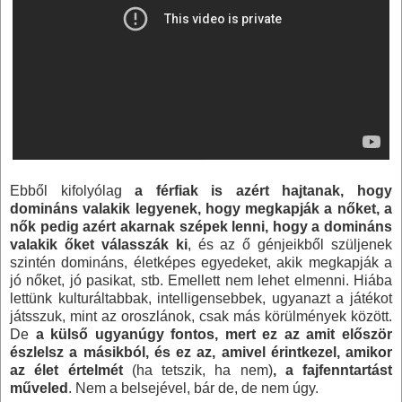
Ebből kifolyólag
a férfiak is azért hajtanak, hogy
domináns valakik legyenek, hogy megkapják a nőket, a
nők pedig azért akarnak szépek lenni, hogy a domináns
valakik őket válasszák ki
, és az ő génjeikből szüljenek
szintén domináns, életképes egyedeket, akik megkapják a
jó nőket, jó pasikat, stb. Emellett nem lehet elmenni. Hiába
lettünk kulturáltabbak, intelligensebbek, ugyanazt a játékot
játsszuk, mint az oroszlánok, csak más körülmények között.
De
a külső ugyanúgy fontos, mert ez az amit először
észlelsz a másikból, és ez az, amivel érintkezel, amikor
az élet értelmét
(ha tetszik, ha nem)
, a fajfenntartást
műveled
. Nem a belsejével, bár de, de nem úgy.