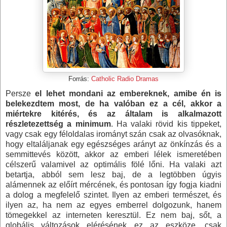
Forrás:
Catholic Radio Dramas
Persze
el lehet mondani az embereknek, amibe én is
belekezdtem most, de ha valóban ez a cél, akkor a
miértekre kitérés, és az általam is alkalmazott
részletezettség a minimum
. Ha valaki rövid kis tippeket,
vagy csak egy féloldalas irományt szán csak az olvasóknak,
hogy eltaláljanak egy egészséges arányt az önkínzás és a
semmittevés között, akkor az emberi lélek ismeretében
célszerű valamivel az optimális fölé lőni. Ha valaki azt
betartja, abból sem lesz baj, de a legtöbben úgyis
alámennek az előírt mércének, és pontosan így fogja kiadni
a dolog a megfelelő szintet. Ilyen az emberi természet, és
ilyen az, ha nem az egyes emberrel dolgozunk, hanem
tömegekkel az interneten keresztül. Ez nem baj, sőt, a
globális változások elérésének ez az eszköze, csak