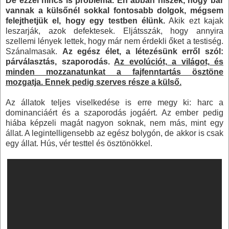
De ezzel nincs is probléma. Én abban hiszek, hogy bár
vannak a külsőnél sokkal fontosabb dolgok, mégsem
felejthetjük el, hogy egy testben élünk.
Akik ezt kajak
leszarják, azok defektesek. Eljátsszák, hogy annyira
szellemi lények lettek, hogy már nem érdekli őket a testiség.
Szánalmasak.
Az egész élet, a létezésünk erről szól:
párválasztás, szaporodás.
Az evolúciót, a világot, és
minden mozzanatunkat a fajfenntartás ösztöne
mozgatja. Ennek pedig szerves része a külső.
Az állatok teljes viselkedése is erre megy ki: harc a
dominanciáért és a szaporodás jogáért. Az ember pedig
hiába képzeli magát nagyon soknak, nem más, mint egy
állat. A legintelligensebb az egész bolygón, de akkor is csak
egy állat. Hús, vér testtel és ösztönökkel.