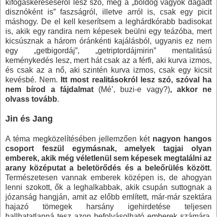
kifogáskereséséről lesz szó, meg a „boldog vagyok dagadt
disznóként is” faszságról, illetve arról is, csak egy picit
máshogy. De el kell keserítsem a leghárdkórabb badisokat
is, akik egy randira nem képesek beülni egy teázóba, mert
kicsúsznak a három óránkénti kajálásból, ugyanis ez nem
egy „getbigordáj”, „getriptordájmirin” mentalitású
keménykedés lesz, mert hát csak az a férfi, aki kurva izmos,
és csak az a nő, aki szintén kurva izmos, csak egy kicsit
kevésbé. Nem.
Itt most realitásokról lesz szó, szóval ha
nem bírod a fájdalmat
(Mé’, buzi-e vagy?)
,
akkor ne
olvass tovább
.
Jin és Jang
A téma megközelítésében jellemzően két
nagyon hangos
csoport feszül egymásnak, amelyek tagjai olyan
emberek, akik még véletlenül sem képesek megtalálni az
arany középutat a beletörődés és a beleőrülés között
.
Természetesen vannak emberek középen is, de ahogyan
lenni szokott, ők a leghalkabbak, akik csupán suttognak a
józanság hangján, amit az előbb említett, már-már szektára
hajazó tömegek harsány igehirdetése teljesen
hallhatatlanná tesz azon befolyásolható emberek számára,