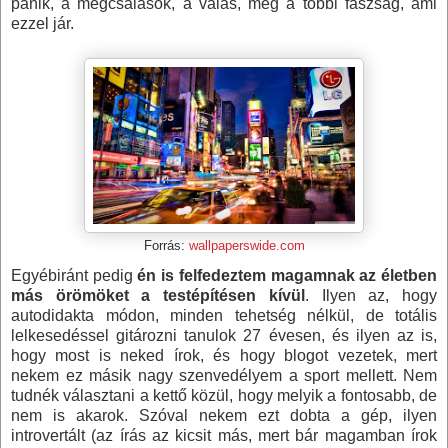
pánik, a megcsalások, a válás, meg a többi faszság, ami
ezzel jár.
Forrás:
wallpaperswide.com
Egyébiránt pedig
én is felfedeztem magamnak az életben
más örömöket a testépítésen kívül
. Ilyen az, hogy
autodidakta módon, minden tehetség nélkül, de totális
lelkesedéssel gitározni tanulok 27 évesen, és ilyen az is,
hogy most is neked írok, és hogy blogot vezetek, mert
nekem ez másik nagy szenvedélyem a sport mellett. Nem
tudnék választani a kettő közül, hogy melyik a fontosabb, de
nem is akarok. Szóval nekem ezt dobta a gép, ilyen
introvertált (az írás az kicsit más, mert bár magamban írok