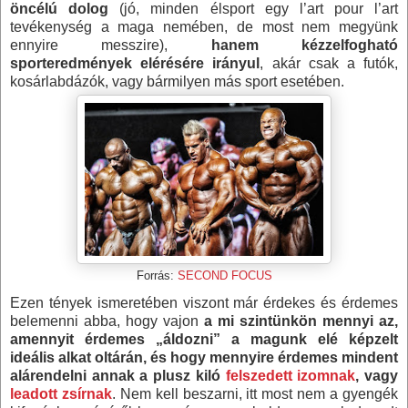
öncélú dolog
(jó, minden élsport egy l’art pour l’art
tevékenység a maga nemében, de most nem megyünk
ennyire messzire),
hanem kézzelfogható
sporteredmények elérésére irányul
, akár csak a futók,
kosárlabdázók, vagy bármilyen más sport esetében.
Forrás:
SECOND FOCUS
Ezen tények ismeretében viszont már érdekes és érdemes
belemenni abba, hogy vajon
a mi szintünkön mennyi az,
amennyit érdemes „áldozni” a magunk elé képzelt
ideális alkat oltárán, és hogy mennyire érdemes mindent
alárendelni annak a plusz kiló
felszedett izomnak
, vagy
leadott zsírnak
. Nem kell beszarni, itt most nem a gyengék