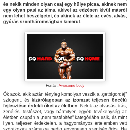
és nekik minden olyan csaj egy hülye picsa, akinek nem
egy olyan pasi az álma, akivel az edzésen kívül másról
nem lehet beszélgetni, és akinek az élete az evés, alvás,
gyúrás szentháromságban kimerül
.
Forrás:
Awesome body
Ők azok, akik aztán tényleg komolyan veszik a „getbigordáj”
szlogent, és
kizárólagosan az izomzat teljesen öncélú
fejlesztése érdekli őket az életben
. Nekik az olvasás, írás,
zenélés, festészet, vagy bármilyen egyéb tevékenység az
életben csupán a „nem testépítés” kategóriába esik, és mint
ilyen, teljesen érdektelen, a hagyományos értelemben vett
szórákozás számukra pedig egyenesen szentségtörés. Ha