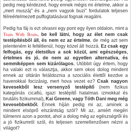
pedig meg kérdezed, hogy ennek mégis mi értelme, akkor a
„mert muszáj” és a „nem vagyok buzi” fordulatok teljesen
félreértelmezett puffogtatásával fognak reagálni.
Pedig ha fáj is ezt olvasni egy pont egy ilyen oldalon, mint a
Train With Brain
,
be kell látni, hogy az élet nem csak
testépítésből áll, és nem ez az értelme
, de még azt sem
jelenteném ki feltétlenül, hogy közel áll hozzá.
Ez csak egy
felfogás, egy életstílus a sok közül, ami egészséges,
értelmes és jó, de nem az egyetlen alternatíva, és
semmiképpen sem kizárólagos.
Utóbbit úgy értem, hogy
ha valaki ezt is választja, akkor sem okos dolog mindent
ennek az oltárán feláldoznia a szociális élettől kezdve a
haverokkal focizásig, mert hova vezet ez?
Csak nagyon
kevesekből lesz versenyző testépítő
(nem fizikus
kategóriás cicafiú, igazi testépítő hatalmas izmokkal és
brutális fizikummal)
, Kai Greene, vagy Tóth Dani meg még
kevesebbekből.
Ennek híján pedig mi az, aminek a
mindent elsöprő elszántság szól? Mi az, amiért megéri
túlmenni azon a pontot, ahol a dolog még az egészségről és
a jó fizikumról szól, és teljesen szemellenzősen nézni a
világot?