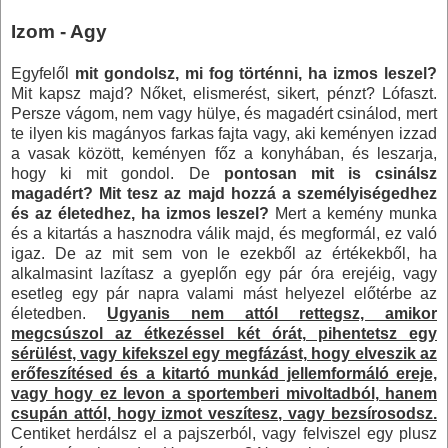
Izom - Agy
Egyfelől
mit gondolsz, mi fog történni, ha izmos leszel?
Mit kapsz majd? Nőket, elismerést, sikert, pénzt? Lófaszt.
Persze vágom, nem vagy hülye, és magadért csinálod, mert
te ilyen kis magányos farkas fajta vagy, aki keményen izzad
a vasak között, keményen főz a konyhában, és leszarja,
hogy ki mit gondol. De
pontosan mit is csinálsz
magadért? Mit tesz az majd hozzá a személyiségedhez
és az életedhez, ha izmos leszel?
Mert a kemény munka
és a kitartás a hasznodra válik majd, és megformál, ez való
igaz. De az mit sem von le ezekből az értékekből, ha
alkalmasint lazítasz a gyeplőn egy pár óra erejéig, vagy
esetleg egy pár napra valami mást helyezel előtérbe az
életedben.
Ugyanis nem attól rettegsz, amikor
megcsúszol az étkezéssel két órát, pihentetsz egy
sérülést, vagy kifekszel egy megfázást, hogy elveszik az
erőfeszítésed és a kitartó munkád jellemformáló ereje,
vagy hogy ez levon a sportemberi mivoltadból, hanem
csupán attól, hogy izmot veszítesz, vagy bezsírosodsz.
Centiket herdálsz el a pajszerból, vagy felviszel egy plusz