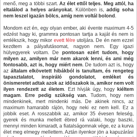
menő, meg a többi szart.
Az élet ettől teljes. Meg attól, ha
eltalálod a helyes arányokat.
Különben is,
addig soha
nem leszel igazán bölcs, amíg nem voltál bolond
.
Mondom ezt én, egy olyan ember, aki évente maximum 4-5
edzést hagy ki, grammra pontosan tartja a kaját és nem is
emlékszik, hogy mikor
evett félre
utoljára. De én nem ezzel
kezdtem a pályafutásomat, nagyon nem. Egy igazi
hülyegyerek voltam. De
pontosan ezért tudom, hogy
milyen az, amilyen már nem akarok lenni, és ami még
fontosabb, azt is, hogy miért nem
. De tudom azt is, hogy
az
általam elkövetett hibákból is tanultam, és rengeteg
tapasztalatot, inspiráló gondolatot, emléket és
önismeretet adtak azok az időszakok is, amikor nem volt
ilyen rendezett az életem
. Ezt hívják úgy, hogy
kiéltem
magam
.
Erre pedig szükség van.
Tudom, hogy nem
mindenkinek, mert mindenki más. De akinek nincs, az
maximum hamarabb rájön, hogy neki ez nem kell. Ez a
jobbik eset. A rosszabbik az, amikor 35 évesen feleség,
gyerek és munka mellett ébred rá valaki, hogy baszki,
mennyi minden kimaradt, a fiatalságomnak vége, ez a kurva
élet meg elmegy mellettem. Aztán ilyenkor jön a kapuzárási