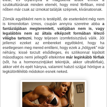
szubkultúrának minden elemét, hogy mind férfiban, mind
nőben már csak az izmokat találják szépnek, kívánatosnak.
Zömük egyébként nem is testépítő, de esetenként még nem
is kimondottan izmos, csupán annyira szeretne abba
a
fantáziájában megteremtett, valójában nem is, vagy
legalábbis nem az általa elképzelt formában létező
világba tartozni
, hogy teljesen izomfetisisztává válik. Jól
jellemzi ezeket az embereket egyébként, hogy ha
esetlegesen meg mered említeni, hogy ezek a „hölgyek” már
néhány, kissé torzult elsődleges, és szilikonnal kipótolt
másodlagos nemi jellegtől eltekintve
már leginkább férfiak
(sőt, ha a hormonszintjüket tekintjük, akkor ultraférfiak),
akkor vért és epét hányva, valamint habzó szájjal hörögve a
legkülönfélébb módokon esnek neked.