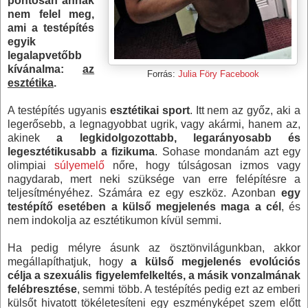
pontosan annak
nem felel meg,
ami a testépítés
egyik
legalapvetőbb
kívánalma:
az
Forrás:
Julia Föry Facebook
esztétika
.
A testépítés ugyanis
esztétikai sport
. Itt nem az győz, aki a
legerősebb, a legnagyobbat ugrik, vagy akármi, hanem az,
akinek
a legkidolgozottabb, legarányosabb és
legesztétikusabb a fizikuma
. Sohase mondanám azt egy
olimpiai
súlyemelő
nőre, hogy túlságosan izmos vagy
nagydarab, mert neki szüksége van erre felépítésre a
teljesítményéhez. Számára ez egy eszköz. Azonban
egy
testépítő esetében a külső megjelenés maga a cél
, és
nem indokolja az esztétikumon kívül semmi.
Ha pedig mélyre ásunk az ösztönvilágunkban, akkor
megállapíthatjuk, hogy
a külső megjelenés evolúciós
célja a szexuális figyelemfelkeltés, a másik vonzalmának
felébresztése
, semmi több. A testépítés pedig ezt az emberi
külsőt hivatott tökéletesíteni egy eszményképet szem előtt