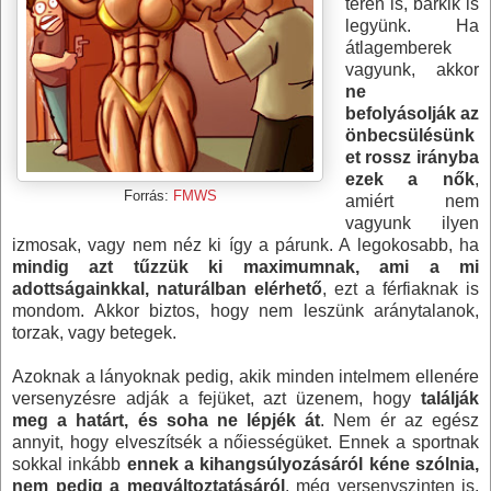
téren is, bárkik is
legyünk. Ha
átlagemberek
vagyunk, akkor
ne
befolyásolják az
önbecsülésünk
et rossz irányba
ezek a nők
,
Forrás:
FMWS
amiért nem
vagyunk ilyen
izmosak, vagy nem néz ki így a párunk. A legokosabb, ha
mindig azt tűzzük ki maximumnak, ami a mi
adottságainkkal, naturálban elérhető
, ezt a férfiaknak is
mondom. Akkor biztos, hogy nem leszünk aránytalanok,
torzak, vagy betegek.
Azoknak a lányoknak pedig, akik minden intelmem ellenére
versenyzésre adják a fejüket, azt üzenem, hogy
találják
meg a határt, és soha ne lépjék át
. Nem ér az egész
annyit, hogy elveszítsék a nőiességüket. Ennek a sportnak
sokkal inkább
ennek a kihangsúlyozásáról kéne szólnia,
nem pedig a megváltoztatásáról
, még versenyszinten is.