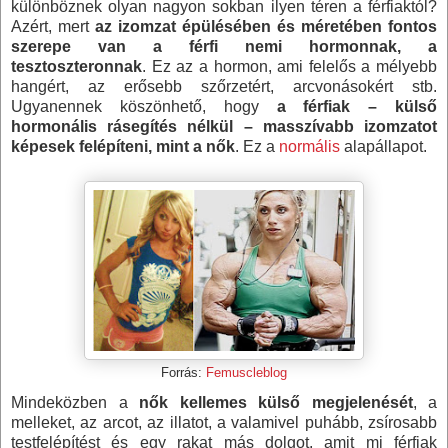
különböznek olyan nagyon sokban ilyen téren a férfiaktól?
Azért, mert
az izomzat épülésében és méretében fontos
szerepe van a férfi nemi hormonnak, a
tesztoszteronnak
. Ez az a hormon, ami felelős a mélyebb
hangért, az erősebb szőrzetért, arcvonásokért stb.
Ugyanennek köszönhető, hogy
a férfiak – külső
hormonális rásegítés nélkül – masszívabb izomzatot
képesek felépíteni, mint a nők
. Ez a
normális
alapállapot.
Forrás:
Femuscleblog
Mindeközben a
nők kellemes külső megjelenését
, a
melleket, az arcot, az illatot, a valamivel puhább, zsírosabb
testfelépítést és egy rakat más dolgot, amit mi férfiak