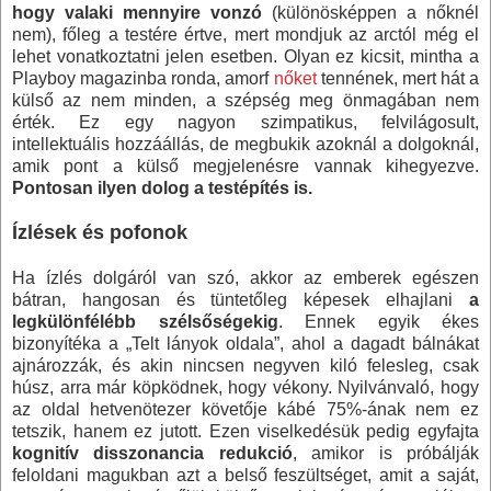
hogy valaki mennyire vonzó
(különösképpen a nőknél
nem), főleg a testére értve, mert mondjuk az arctól még el
lehet vonatkoztatni jelen esetben. Olyan ez kicsit, mintha a
Playboy magazinba ronda, amorf
nőket
tennének, mert hát a
külső az nem minden, a szépség meg önmagában nem
érték. Ez egy nagyon szimpatikus, felvilágosult,
intellektuális hozzáállás, de megbukik azoknál a dolgoknál,
amik pont a külső megjelenésre vannak kihegyezve.
Pontosan ilyen dolog a testépítés is.
Ízlések és pofonok
Ha ízlés dolgáról van szó, akkor az emberek egészen
bátran, hangosan és tüntetőleg képesek elhajlani
a
legkülönfélébb szélsőségekig
. Ennek egyik ékes
bizonyítéka a „Telt lányok oldala”, ahol a dagadt bálnákat
ajnározzák, és akin nincsen negyven kiló felesleg, csak
húsz, arra már köpködnek, hogy vékony. Nyilvánvaló, hogy
az oldal hetvenötezer követője kábé 75%-ának nem ez
tetszik, hanem ez jutott. Ezen viselkedésük pedig egyfajta
kognitív disszonancia redukció
, amikor is próbálják
feloldani magukban azt a belső feszültséget, amit a saját,