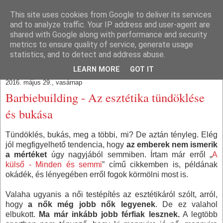
This site uses cookies from Google to deliver its services
Train With Brain
and to analyze traffic. Your IP address and user-agent are
shared with Google along with performance and security
metrics to ensure quality of service, generate usage
Agyból és izomból.
statistics, and to detect and address abuse.
LEARN MORE
GOT IT
2016. május 29., vasárnap
Barbiebuilding - Az esztétika tündöklése
és bukása
Tündöklés, bukás, meg a többi, mi? De aztán tényleg. Elég
jól megfigyelhető tendencia, hogy
az emberek nem ismerik
a mértéket
úgy nagyjából semmiben. Írtam már erről „
A
külső - Minden és semmi
” című cikkemben is, példának
okádék, és lényegében erről fogok körmölni most is.
Valaha ugyanis a női testépítés az esztétikáról szólt, arról,
hogy
a nők még jobb nők legyenek
. De ez valahol
elbukott.
Ma már inkább jobb férfiak lesznek.
A legtöbb