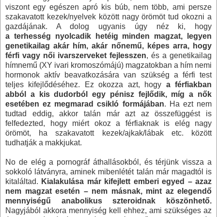
viszont egy egészen apró kis búb, nem több, ami persze
szakavatott kezek/nyelvek között nagy örömöt tud okozni a
gazdájának. A dolog ugyanis úgy néz ki, hogy
a terhesség nyolcadik hetéig minden magzat, legyen
genetikailag akár hím, akár nőnemű, képes arra, hogy
férfi vagy női ivarszerveket fejlesszen
, és a genetikailag
hímnemű (XY ivari kromoszómájú) magzatokban a hím nemi
hormonok aktív beavatkozására van szükség a férfi test
teljes kifejlődéséhez. Ez okozza azt, hogy
a férfiakban
abból a kis dudorból egy pénisz fejlődik, míg a nők
esetében ez megmarad csikló formájában
. Ha ezt nem
tudtad eddig, akkor talán már azt az összefüggést is
felfedezted, hogy miért okoz a férfiaknak is elég nagy
örömöt, ha szakavatott kezek/ajkak/lábak etc. között
tudhatják a makkjukat.
No de elég a pornográf áthallásokból, és térjünk vissza a
sokkoló látványra, aminek mibenlétét talán már magadtól is
kitaláltad.
Kialakulása már kifejlett emberi egyed – azaz
nem magzat esetén – nem másnak, mint az elegendő
mennyiségű anabolikus szteroidnak köszönhető.
Nagyjából akkora mennyiség kell ehhez, ami szükséges az