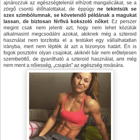
ajnározzuk az egészségtelenül elhízott mangalicákat, se a
zörgő csontú élőhalottakat, de éppúgy
ne tekintsük se
szex szimbólumnak, se követendő példának a magukat
lassan, de biztosan férfivá kokszoló nőket
. Ez perszer
megint csak nem jelenti azt, hogy nem lehet közülük
alkalmasint megcsodálni azokat, akiknek még a szteroid
használat nem torzította el a testüket egy vállalhatatlan
irányba, mert nem lépték át azt a bizonyos határt. Én is
fogok posztolni olyan csajokat, akiknél bár nem erőteljesen
szembeötlő, de gyanítható a szteroid használat, ami még
nem ment a nőiesség, „csupán” az egészség rovására.