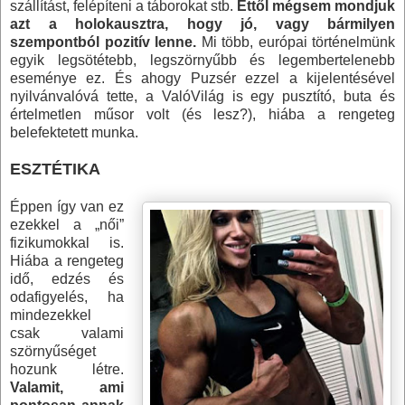
szállítást, felépíteni a táborokat stb.
Ettől mégsem mondjuk
azt a holokausztra, hogy jó, vagy bármilyen
szempontból pozitív lenne.
Mi több, európai történelmünk
egyik legsötétebb, legszörnyűbb és legembertelenebb
eseménye ez. És ahogy Puzsér ezzel a kijelentésével
nyilvánvalóvá tette, a ValóVilág is egy pusztító, buta és
értelmetlen műsor volt (és lesz?), hiába a rengeteg
belefektetett munka.
ESZTÉTIKA
Éppen így van ez
ezekkel a „női”
fizikumokkal is.
Hiába a rengeteg
idő, edzés és
odafigyelés, ha
mindezekkel
csak valami
szörnyűséget
hozunk létre.
Valamit, ami