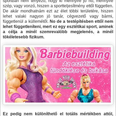
sportban nem tényező, hogy ki mennyire jó nő, mennyire
szép, vagy vonzó, hiszen a sportteljesítmény ettől független.
De akár mondhatnám ezt az élet többi területére, hiszen
lehet valaki nagyon jó tanár, cégvezető vagy bármi,
függetlenül a küllemétől.
No de a testépítésben ettől nem
lehet függetleníteni, mert ez egy esztétikai sport, aminek
a célja a minél szemrevalóbb megjelenés, a minél
tökéletesebb fizikum.
Ez pedig nem különíthető el totális mértékben attól,