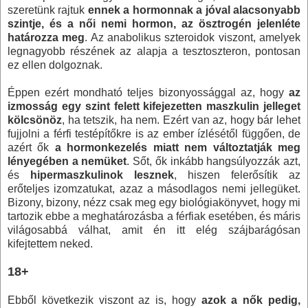
szeretünk rajtuk
ennek a hormonnak a jóval alacsonyabb
szintje, és a női nemi hormon, az ösztrogén jelenléte
határozza meg
. Az anabolikus szteroidok viszont, amelyek
legnagyobb részének az alapja a tesztoszteron, pontosan
ez ellen dolgoznak.
Éppen ezért mondható teljes bizonyossággal az, hogy
az
izmosság egy szint felett kifejezetten maszkulin jelleget
kölcsönöz
, ha tetszik, ha nem. Ezért van az, hogy bár lehet
fujjolni a férfi testépítőkre is az ember ízlésétől függően, de
azért ők
a hormonkezelés miatt nem változtatják meg
lényegében a nemüket
. Sőt, ők inkább hangsúlyozzák azt,
és
hipermaszkulinok lesznek
, hiszen felerősítik az
erőteljes izomzatukat, azaz a másodlagos nemi jellegüket.
Bizony, bizony, nézz csak meg egy biológiakönyvet, hogy mi
tartozik ebbe a meghatározásba a férfiak esetében, és máris
világosabbá válhat, amit én itt elég szájbarágósan
kifejtettem neked.
18+
Ebből következik viszont az is, hogy
azok a nők pedig,