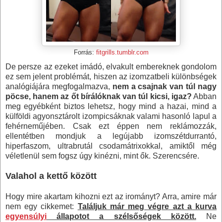
Forrás:
fitgrills.tumblr.com
De persze az ezeket imádó, elvakult embereknek gondolom
ez sem jelent problémát, hiszen az izomzatbeli különbségek
analógiájára megfogalmazva,
nem a csajnak van túl nagy
pöcse, hanem az őt bírálóknak van túl kicsi, igaz?
Abban
meg egyébként biztos lehetsz, hogy mind a hazai, mind a
külföldi agyonsztárolt izompicsáknak valami hasonló lapul a
fehérneműjében. Csak ezt éppen nem reklámozzák,
ellentétben mondjuk a legújabb izomszétdurrantó,
hiperfaszom, ultrabrutál csodamátrixokkal, amiktől még
véletlenül sem fogsz úgy kinézni, mint ők. Szerencsére.
Valahol a kettő között
Hogy mire akartam kihozni ezt az irományt? Arra, amire már
nem egy cikkemet:
Találjuk már meg végre azt a kurva
egyensúlyi
állapotot a szélsőségek között.
Ne