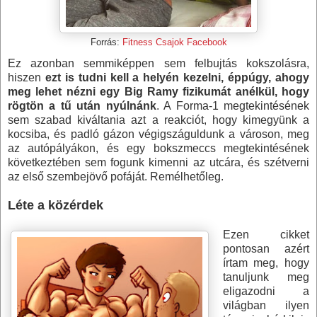
Forrás:
Fitness Csajok Facebook
Ez azonban semmiképpen sem felbujtás kokszolásra,
hiszen
ezt is tudni kell a helyén kezelni, éppúgy, ahogy
meg lehet nézni egy Big Ramy fizikumát anélkül, hogy
rögtön a tű után nyúlnánk
. A Forma-1 megtekintésének
sem szabad kiváltania azt a reakciót, hogy kimegyünk a
kocsiba, és padló gázon végigszáguldunk a városon, meg
az autópályákon, és egy bokszmeccs megtekintésének
következtében sem fogunk kimenni az utcára, és szétverni
az első szembejövő pofáját. Remélhetőleg.
Léte a közérdek
Ezen cikket
pontosan azért
írtam meg, hogy
tanuljunk meg
eligazodni a
világban ilyen