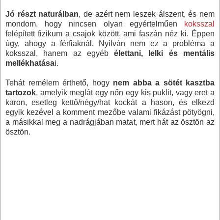
Jó részt naturálban
, de azért nem leszek álszent, és nem
mondom, hogy nincsen olyan egyértelműen
koksszal
felépített fizikum a csajok között, ami faszán néz ki. Éppen
úgy, ahogy a férfiaknál. Nyilván nem ez a probléma a
koksszal, hanem az egyéb
élettani, lelki és mentális
mellékhatása
i.
Tehát remélem érthető, hogy
nem abba a sötét kasztba
tartozok
, amelyik meglát egy nőn egy kis puklit, vagy eret a
karon, esetleg kettő/négy/hat kockát a hason, és elkezd
egyik kezével a komment mezőbe valami fikázást pötyögni,
a másikkal meg a nadrágjában matat, mert hát az ösztön az
ösztön.