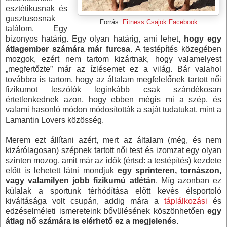
esztétikusnak és
gusztusosnak
Forrás:
Fitness Csajok Facebook
találom. Egy
bizonyos határig. Egy olyan határig, ami lehet
, hogy egy
átlagember számára már furcsa
. A testépítés közegében
mozgok, ezért nem tartom kizártnak, hogy valamelyest
„megfertőzte” már az ízlésemet ez a világ. Bár valahol
továbbra is tartom, hogy az általam megfelelőnek tartott női
fizikumot leszólók leginkább csak szándékosan
értetlenkednek azon, hogy ebben mégis mi a szép, és
valami hasonló módon módosították a saját tudatukat, mint a
Lamantin Lovers közösség.
Merem ezt állítani azért, mert az általam (még, és nem
kizárólagosan) szépnek tartott női test és izomzat egy olyan
szinten mozog, amit már az idők (értsd: a testépítés) kezdete
előtt is lehetett látni mondjuk
egy sprinteren, tornászon,
vagy valamilyen jobb fizikumú atlétán
. Míg azonban ez
külalak a sportunk térhódítása előtt kevés élsportoló
kiváltásága volt csupán, addig mára a
táplálkozási
és
edzéselméleti ismereteink bővülésének köszönhetően
egy
átlag nő számára is elérhető ez a megjelenés
.