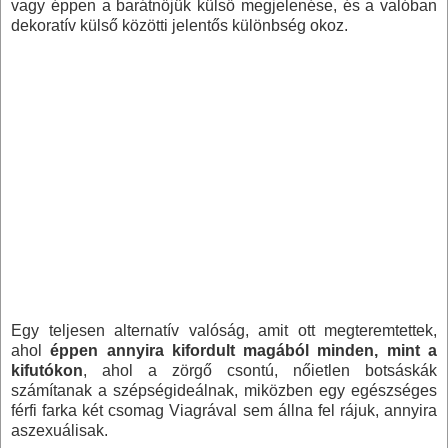
vagy éppen a barátnőjük külső megjelenése, és a valóban
dekoratív külső közötti jelentős különbség okoz.
Egy teljesen alternatív valóság, amit ott megteremtettek,
ahol
éppen annyira kifordult magából minden, mint a
kifutókon
, ahol a zörgő csontú, nőietlen botsáskák
számítanak a szépségideálnak, miközben egy egészséges
férfi farka két csomag Viagrával sem állna fel rájuk, annyira
aszexuálisak.