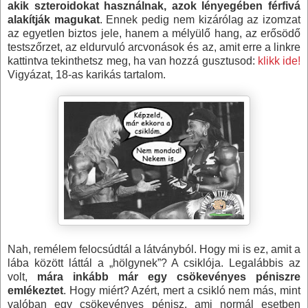
akik szteroidokat használnak, azok lényegében férfivá
alakítják magukat
. Ennek pedig nem kizárólag az izomzat
az egyetlen biztos jele, hanem a mélyülő hang, az erősödő
testszőrzet, az eldurvuló arcvonások és az, amit erre a linkre
kattintva tekinthetsz meg, ha van hozzá gusztusod:
klikk ide!
Vigyázat, 18-as karikás tartalom.
Nah, remélem felocsúdtál a látványból. Hogy mi is ez, amit a
lába között láttál a „hölgynek”? A csiklója. Legalábbis az
volt,
mára inkább már egy csökevényes péniszre
emlékeztet
. Hogy miért? Azért, mert a csikló nem más, mint
valóban egy csökevényes pénisz, ami normál esetben