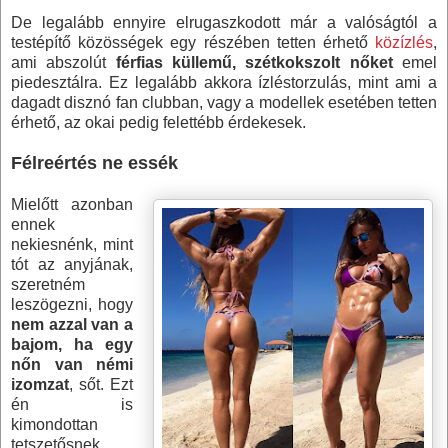
De legalább ennyire elrugaszkodott már a valóságtól a
testépítő közösségek egy részében tetten érhető
közízlés
,
ami abszolút
férfias küllemű, szétkokszolt nőket
emel
piedesztálra. Ez legalább akkora ízléstorzulás, mint ami a
dagadt disznó fan clubban, vagy a modellek esetében tetten
érhető, az okai pedig felettébb érdekesek.
Félreértés ne essék
Mielőtt azonban
ennek
nekiesnénk, mint
tót az anyjának,
szeretném
leszögezni, hogy
nem azzal van a
bajom, ha egy
nőn van némi
izomzat
, sőt. Ezt
én is
kimondottan
tetszetősnek,