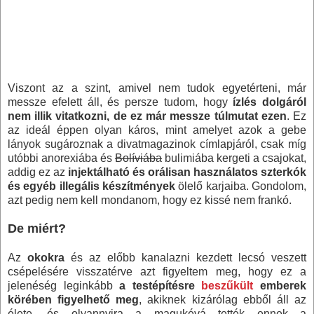
Viszont az a szint, amivel nem tudok egyetérteni, már
messze efelett áll, és persze tudom, hogy
ízlés dolgáról
nem illik vitatkozni, de ez már messze túlmutat ezen
. Ez
az ideál éppen olyan káros, mint amelyet azok a gebe
lányok sugároznak a divatmagazinok címlapjáról, csak míg
utóbbi anorexiába és
Bolíviába
bulimiába kergeti a csajokat,
addig ez az
injektálható és orálisan használatos szterkók
és egyéb illegális készítmények
ölelő karjaiba. Gondolom,
azt pedig nem kell mondanom, hogy ez kissé nem frankó.
De miért?
Az
okokra
és az előbb kanalazni kezdett lecsó veszett
csépelésére visszatérve azt figyeltem meg, hogy ez a
jelenéség leginkább
a testépítésre
beszűkült
emberek
körében figyelhető meg
, akiknek kizárólag ebből áll az
élete, és olyannyira a magukévá tették ennek a