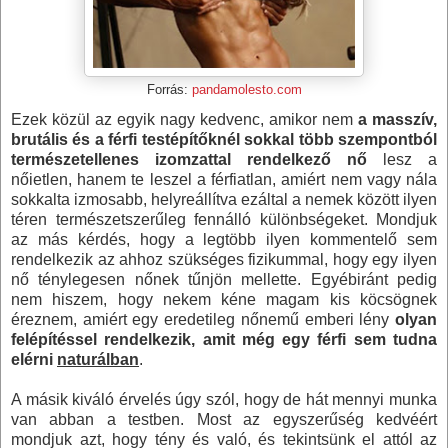
Forrás:
pandamolesto.com
Ezek közül az egyik nagy kedvenc, amikor nem
a masszív,
brutális és a férfi testépítőknél sokkal több szempontból
természetellenes izomzattal rendelkező nő
lesz a
nőietlen, hanem te leszel a férfiatlan, amiért nem vagy nála
sokkalta izmosabb, helyreállítva ezáltal a nemek között ilyen
téren természetszerűleg fennálló különbségeket. Mondjuk
az más kérdés, hogy a legtöbb ilyen kommentelő sem
rendelkezik az ahhoz szükséges fizikummal, hogy egy ilyen
nő ténylegesen nőnek tűnjön mellette. Egyébiránt pedig
nem hiszem, hogy nekem kéne magam kis köcsögnek
éreznem, amiért egy eredetileg nőnemű emberi lény
olyan
felépítéssel rendelkezik, amit még egy férfi sem tudna
elérni
naturálban
.
A másik kiváló érvelés úgy szól, hogy de hát mennyi munka
van abban a testben. Most az egyszerűség kedvéért
mondjuk azt, hogy tény és való, és tekintsünk el attól az