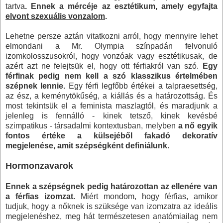
tartva
. Ennek a mércéje az esztétikum, amely egyfajta
elvont szexuális vonzalom
.
Lehetne persze aztán vitatkozni arról, hogy mennyire lehet
elmondani a Mr. Olympia színpadán felvonuló
izomkolosszusokról, hogy vonzóak vagy esztétikusak, de
azért azt ne felejtsük el, hogy ott férfiakról van szó.
Egy
férfinak pedig nem kell a szó klasszikus értelmében
szépnek lennie.
Egy férfi legfőbb értékei a talpraesettség,
az ész, a keménytökűség, a kiállás és a határozottság. És
most tekintsük el a feminista maszlagtól, és maradjunk a
jelenleg is fennálló - kinek tetsző, kinek kevésbé
szimpatikus - társadalmi kontextusban, melyben
a nő egyik
fontos értéke a külsejéből fakadó dekoratív
megjelenése, amit szépségként definiálunk
.
Hormonzavarok
Ennek a szépségnek pedig határozottan az ellenére van
a férfias izomzat.
Miért mondom, hogy férfias, amikor
tudjuk, hogy a nőknek is szüksége van izomzatra az ideális
megjelenéshez, meg hát természetesen anatómiailag nem