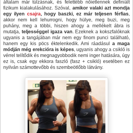
általam már túlzásnak, és felettébb nőietlennek definiált
fizikum kialakulásához. Szóval,
amikor valaki azt mondja
egy ilyen
csajra
, hogy baszki, ez már teljesen férfias
,
akkor nem kell lehurrogni, hogy hülye, meg buzi, meg
puhány, meg a többi, hiszen ahogy a mellékelt ábra is
mutatja,
teljességgel igaza van
. Ezeknek a kokszfalóknak
ugyanis a tangájában már nem egy finom punci található,
hanem egy kis pöcs éktelenkedik. Ami ráadásul
a maga
módján még erekcióra is képes
, ugyanis ahogy a csikló is
vérrel telítődik és megnagyobbodik nemi inger hatására, úgy
ez is, csak egy ekkora faszló (fasz + csikló) esetében ez
nyilván számottevőbb és szembeötlőbb látvány.