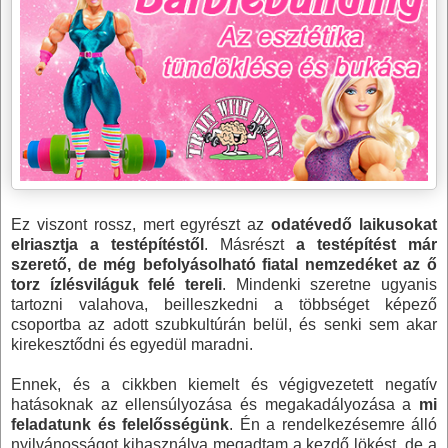
Ez viszont rossz, mert egyrészt az
odatévedő laikusokat
elriasztja a testépítéstől
. Másrészt
a testépítést már
szerető, de még befolyásolható fiatal nemzedéket az ő
torz ízlésviláguk felé tereli
. Mindenki szeretne ugyanis
tartozni valahova, beilleszkedni a többséget képező
csoportba az adott szubkultúrán belül, és senki sem akar
kirekesztődni és egyedül maradni.
Ennek, és a cikkben kiemelt és végigvezetett negatív
hatásoknak az ellensúlyozása és megakadályozása a
mi
feladatunk és felelősségünk
. Én a rendelkezésemre álló
nyilvánosságot kihasználva megadtam a kezdő lökést, de a