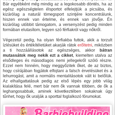
Bár egyébként még mindig az a legokosabb döntés, ha az
egész egészségtelen élsportot elfelejtjük a picsába, és
kizárólag a naturál tömegsport szintjére koncentrálunk,
hiszen ennek van értelme, és ennek van jövője. Én
kizárólag utóbbit támogatom, a versenyzést pedig minden
formában elutasítom, legyen szó férfiakról vagy nőkről.
Végezetül pedig, ha olyan férfiakba futtok, akik a torzult
ízlésüket és értékítéletüket akarják rátok
erőltetni
, miközben
a ti hozzáállásotok az egészséges, akkor
bátran
mutassátok meg nekik ezt a cikket
, kiemelten utalva az
elsődleges és másodlagos nemi jellegekről szóló részre.
Ezzel nem hinném, hogy meggyőzitek őket, de az biztos,
hogy csírájában fogjátok elfojtani a falsch érvelésüket és a
lehurrogást, amit a normális mentalitásotok vált ki belőlük.
Az elhallgattatásuk pedig az első lépés egy jobb világ
kialakítása felé, mert bár nem ők vannak többen, de ők a
leghangosabbak, aminek következtében sokaknak úgy
tűnhet, hogy ők uralják a sporttal foglalkozó fórumokat.