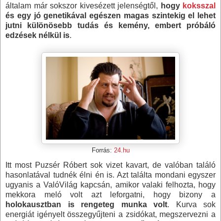
általam már sokszor kivesézett jelenségtől,
hogy
koksszal
és egy jó genetikával egészen magas szintekig el lehet
jutni különösebb tudás és kemény, embert próbáló
edzések nélkül is
.
Forrás:
24.hu
Itt most Puzsér Róbert sok vizet kavart, de valóban találó
hasonlatával tudnék élni én is. Azt találta mondani egyszer
ugyanis a ValóVilág kapcsán, amikor valaki felhozta, hogy
mekkora meló volt azt leforgatni, hogy bizony a
holokausztban is rengeteg munka volt
. Kurva sok
energiát igényelt összegyűjteni a zsidókat, megszervezni a