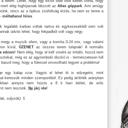
 a terem. Lehet, hogy egy kicsit több lóvé kellett volna, hogy
 mert elég foghíjasnak látszott az
Atlas géppark
. Ami amúgy
férünk, nincs az a tipikus zsúfoltság érzés, ha nem ez lenne a
t-
méltatlanul híres
.
k legalább karban voltak tartva és egykezesekből sem volt
annak üdvös lehet, hogy fekpadból volt vagy négy.
 megy a muzsík efem, vagy a korníta 0-24 mix, vagy valami
ron kívül,
ÜZENET
az összes terem tulajnak! A normális
e edzeni
! Nem elég, hogy el kell viselni az irritáló, hozzá nem
rasztokat, még ez az agyromboló diszkó is - természetesen full
baszd meg, hogy a fülessel orvosolható legyen a probléma!
 egy kalap szar. Vagyis el lehet itt is edzegetni, mint
bat keressük minden szempontból. Ez pedig ár/érték arányban
tokban annyira nem húzós a 8 k havi bérlet, de erős
mit nem teszünk.
Ne
járj ide!
ak, súlyzók): 5