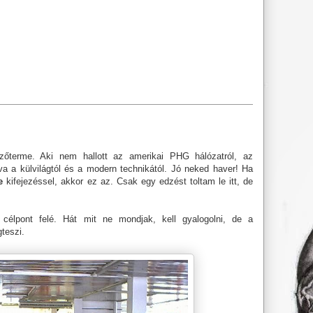
zőterme. Aki nem hallott az amerikai PHG hálózatról, az
va a külvilágtól és a modern technikától. Jó neked haver! Ha
e
kifejezéssel, akkor ez az. Csak egy edzést toltam le itt, de
célpont felé. Hát mit ne mondjak, kell gyalogolni, de a
teszi.