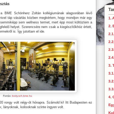
osztás
Ta
 a BME Schönherz Zoltán kollégiumának alagsorában lévő
 mivel táp vásárlás közben megkértem, hogy mondjon már egy
1. 
ont semmiképp sem wellness termet, mert épp most költöztem a
2. 
felelő helyet. Szerencsére nem csak a kiegészítőkhöz értett,
mekről is. Így jutottam el ide.
2.1
2.
2.3
2.4
3. 
3.1
3.2
3.3
Forrás:
body.sch.bme.hu
4. 
20 rongy volt négy-öt hónapra. Számold ki! Itt Budapesten ez
Eg
k, lányoknak, kolisoknak szinte ingyen volt.
Ko