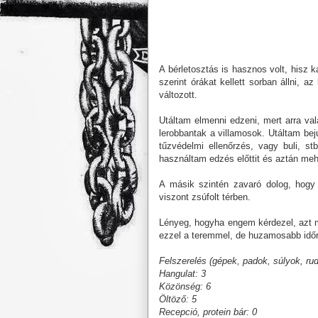
A bérletosztás is hasznos volt, hisz 
szerint órákat kellett sorban állni, 
változott.
Utáltam elmenni edzeni, mert arra v
lerobbantak a villamosok. Utáltam bej
tűzvédelmi ellenőrzés, vagy buli, 
használtam edzés előttit és aztán me
A másik szintén zavaró dolog, hogy
viszont zsúfolt térben.
Lényeg, hogyha engem kérdezel, az
ezzel a teremmel, de huzamosabb id
Felszerelés (gépek, padok, súlyok, rud
Hangulat: 3
Közönség: 6
Öltöző: 5
Recepció, protein bár: 0