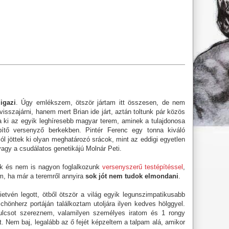
igazi
. Úgy emlékszem, ötször jártam itt összesen, de nem
 visszajárni, hanem mert Brian ide járt, aztán toltunk pár közös
 ki az egyik leghíresebb magyar terem, aminek a tulajdonosa
ítő versenyző berkekben. Pintér Ferenc egy tonna kiváló
lól jöttek ki olyan meghatározó srácok, mint az eddigi egyetlen
agy a csudálatos genetikájú Molnár Peti.
nk és nem is nagyon foglalkozunk
versenyszerű testépítéssel
,
om, ha már a teremről annyira
sok jót nem tudok elmondani
.
ietvén legott, ötből ötször a világ egyik legunszimpatikusabb
hönherz portáján találkoztam utoljára ilyen kedves hölggyel.
kulcsot szereznem, valamilyen személyes iratom és 1 rongy
t. Nem baj, legalább az ő fejét képzeltem a talpam alá, amikor