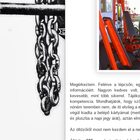
Megérkeztem. Felérve a lépcsőn, eg
információért. Nagyon kedves volt,
kevesebb, mint több sikerrel. Tájék
kompetencia. Mondhatjátok, hogy sző
nóném teremben nem, de itt elvileg a
végül kiadta a belépő kártyámat (mert 
és pluszba a napi jegy árát), aztán elm
Az öltözőről most nem kezdem el a ne