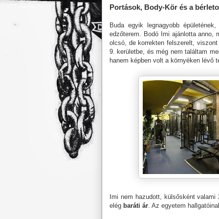
Portások, Body-Kör és a bérlet
Buda egyik legnagyobb épületének,
edzőterem. Bodó Imi ajánlotta anno,
olcsó, de korrekten felszerelt, visz
9. kerületbe, és még nem találtam meg
hanem képben volt a környéken lévő ter
Imi nem hazudott, külsősként valami 
elég
baráti ár
. Az egyetem hallgatóina