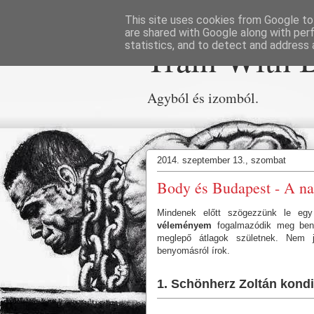
This site uses cookies from Google to 
are shared with Google along with per
Train With 
statistics, and to detect and address 
Agyból és izomból.
2014. szeptember 13., szombat
Body és Budapest - A n
Mindenek előtt szögezzünk le egy
véleményem
fogalmazódik meg ben
meglepő átlagok születnek. Nem j
benyomásról írok.
1. Schönherz Zoltán kond