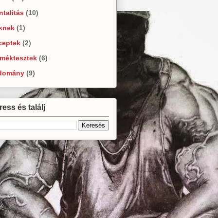
talitás
(10)
knek
(1)
ceptek
(2)
rméktesztek
(6)
domány
(9)
ess és találj