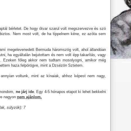
kaptál bérletet. De hogy ótvar szarul volt megszervezve és szó
az biztos. Nem most volt, de ha tippelnem kéne, ez azóta sem
alami megelevenedett Bermuda háromszög volt, ahol állandóan
utni, ha egyáltalán bejutottam és nem volt épp takarítás, vagy
stb. Ezeken főleg akkor nem tudtam mosolyogni, amikor még
hettem haza felpörögve, mint a Dzsézön Sztetem.
 annyian voltunk, mint az kínaiak, ahhoz képest nem nagy,
t mondom,
ne járj ide
. Egy 4-5 hónapos etapot ki lehet bekkelni
őre nagyon
nem ajánlom.
ak, súlyzók): 7