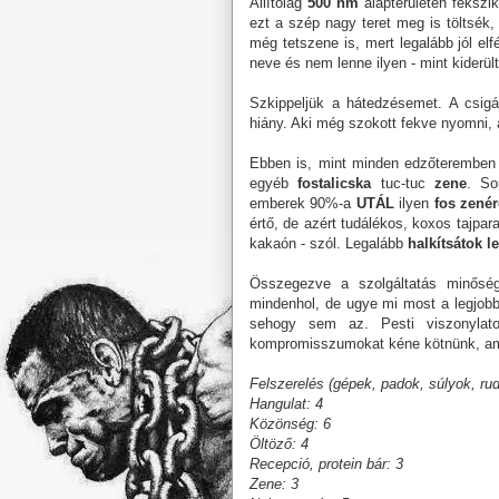
Állítólag
500 nm
alapterületen fekszik
ezt a szép nagy teret meg is töltsék,
még tetszene is, mert legalább jól el
neve és nem lenne ilyen - mint kiderül
Szkippeljük a hátedzésemet. A csigá
hiány. Aki még szokott fekve nyomni, 
Ebben is, mint minden edzőteremben
egyéb
fostalicska
tuc-tuc
zene
. So
emberek 90%-a
UTÁL
ilyen
fos zenér
értő, de azért tudálékos, koxos tajpa
kakaón - szól. Legalább
halkítsátok le
Összegezve a szolgáltatás minősége
mindenhol, de ugye mi most a legjob
sehogy sem az. Pesti viszonyla
kompromisszumokat kéne kötnünk, a
Felszerelés (gépek, padok, súlyok, rud
Hangulat: 4
Közönség: 6
Öltöző: 4
Recepció, protein bár: 3
Zene: 3