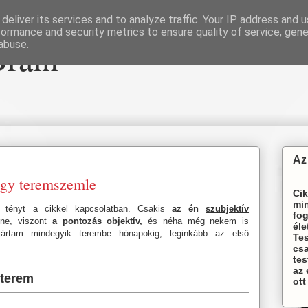
deliver its services and to analyze traffic. Your IP address and 
formance and security metrics to ensure quality of service, gen
Brain
abuse.
Az
agy teremszemle
Cik
min
 tényt a cikkel kapcsolatban. Csakis
az én
szubjektív
fog
ne, viszont
a pontozás
objektív,
és néha még nekem is
éle
ártam mindegyik terembe hónapokig, leginkább az első
Te
csa
tes
az
iterem
ott