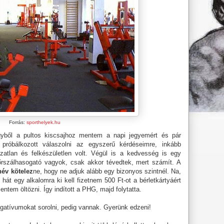
Forrás:
sporthelyek.hu
yből a pultos kiscsajhoz mentem a napi jegyemért és pár
 próbálkozott válaszolni az egyszerű kérdéseimre, inkább
ozatlan és felkészületlen volt. Végül is a kedvesség is egy
rszálhasogató vagyok, csak akkor tévedtek, mert számít. A
név kötelez
ne, hogy ne adjuk alább egy bizonyos szintnél. Na,
hát egy alkalomra ki kell fizetnem 500 Ft-ot a bérletkártyáért
entem öltözni. Így indított a PHG, majd folytatta.
gatívumokat sorolni, pedig vannak. Gyerünk edzeni!