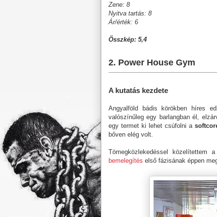
Zene: 8
Nyitva tartás: 8
Ár/érték: 6
Összkép: 5,4
2. Power House Gym
A kutatás kezdete
Angyalföld bádis körökben híres ed
valószínűleg egy barlangban él, elzár
egy termet ki lehet csúfolni a
softcor
bőven elég volt.
Tömegközlekedéssel közelítettem a 
bemelegítés
első fázisának éppen meg