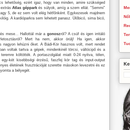
ncs lehetőség, ezért igaz, hogy van minden, amire szükséged
Men
 extrás
Atlas géppark
és súlyok, amíg a szem ellát. "Semmi"
 vagy 5, de ez sem volt elég hétfőnként. Egykezesek majdnem
Nő
kilóig. A kardióparkra sem lehetett panasz. Ülőbicó, sima bicó,
Re
és mese... Hallottál már a
gonosz
ról? A csúf és igen irritáló
Te
bérletosztásról? Mert ha nem, akkor örülj! Ha igen, akkor
Tu
s nagyon lehúzni őket. A Bádi-Kör hasznos volt, mert rendet
rban voltak tartva a gépek, mindenkinél törcsi, váltócipő és a
 teremre költötték. A portaszolgálat miatt 0-24 nyitva, télen,
gy-két kisebbségi érzésű, faszfej kör tag és input-output
Ker
ényes életének frusztrációját szerette másokon levezetni és ez
nyomta a bélyegét.