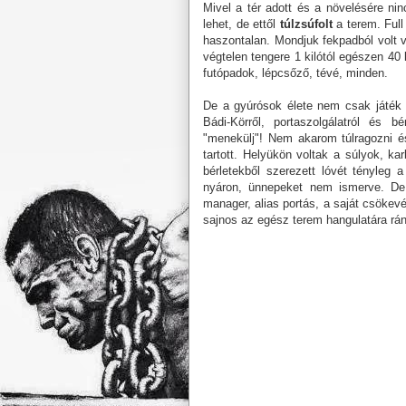
Mivel a tér adott és a növelésére ni
lehet, de ettől
túlzsúfolt
a terem. Full
haszontalan. Mondjuk fekpadból volt
végtelen tengere 1 kilótól egészen 40 
futópadok, lépcsőző, tévé, minden.
De a gyúrósok élete nem csak játék 
Bádi-Körről, portaszolgálatról és 
"menekülj"! Nem akarom túlragozni é
tartott. Helyükön voltak a súlyok, ka
bérletekből szerezett lóvét tényleg a
nyáron, ünnepeket nem ismerve. De e
manager, alias portás, a saját csökev
sajnos az egész terem hangulatára rá