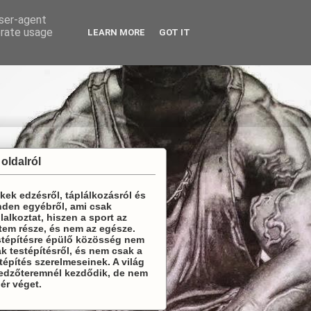
user-agent
erate usage
LEARN MORE
GOT IT
 oldalról
kek edzésről, táplálkozásról és
den egyébről, ami csak
lalkoztat, hiszen a sport az
tem része, és nem az egésze.
stépítésre épülő közösség nem
k testépítésről, és nem csak a
tépítés szerelmeseinek. A világ
 edzőteremnél kezdődik, de nem
 ér véget.