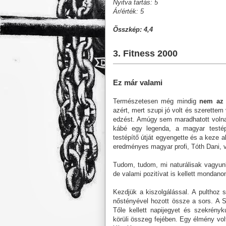
Nyitva tartás: 5
Ár/érték: 5
Összkép: 4,4
3. Fitness 2000
Ez már valami
Természetesen még mindig
nem az 
azért, mert szupi jó volt és szerettem
edzést. Amúgy sem maradhatott volna
kábé egy legenda, a magyar testép
testépítő útját egyengette és a keze a
eredményes magyar profi, Tóth Dani, v
Tudom, tudom, mi naturálisak vagyu
de valami pozitívat is kellett mondan
Kezdjük a kiszolgálással. A pulthoz s
nőstényével hozott össze a sors. A Sc
Tőle kellett napijegyet és szekrény
körüli összeg fejében. Egy élmény vol