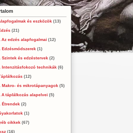
rtalom
Alapfogalmak és eszközök
(13)
Edzés
(21)
. Az edzés alapfogalmai
(12)
2. Edzésmódszerek
(1)
. Szintek és edzéstervek
(2)
. Intenzitásfokozó technikák
(6)
Táplálkozás
(12)
. Makro- és mikrotápanyagok
(5)
. A táplálkozás alapelvei
(5)
. Étrendek
(2)
Gyakorlatok
(1)
yéb cikkek
(67)
ksz
(16)